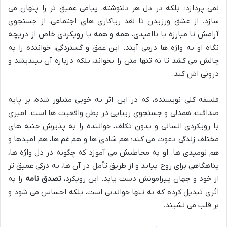
نمی پردازد؛ بلکه در دل هر دلنوشته، پیامی عمیق تر را پنهان می
سازد. از عشق ورزیدن تا نقد ریاکاری های اجتماعی، از جستجوی
آرامش تا مبارزه با ناامیدی، همه و همه با رویکردی خاص از دریچه
نگاه او به واژه ها درمی آیند. این عمق و گستردگی، خواننده را به
چالش می کشد تا نه تنها متن را بخواند، بلکه درباره آن بیندیشد و
درونی اش کند.
فلسفه کلی نویسنده، که در این اثر به خوبی متبلور شده، بر پایه
صداقت، همدلی و جستجوی زیبایی در بطن واقعیت ها است. امیری
با رویکردی انسانی و بدون تکلف، خواننده را به پذیرش جنبه های
مختلف زندگی دعوت می کند؛ هم شادی ها و هم غم ها، هم امیدها و
هم نومیدی ها. او به مخاطبش می آموزد که چگونه در دل واژه ها،
پناهگاهی برای روح بیابد و از طریق تأمل در آن ها، به درکی عمیق تر
از خود و جهان پیرامونش دست یابد. این رویکرد،
تصدق نامه
را به
اثری تبدیل کرده که نه تنها خواندنی است، بلکه احساس می شود و
بر قلب می نشیند.