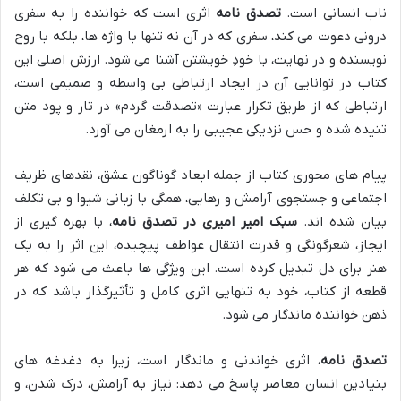
ناب انسانی است.
تصدق نامه
اثری است که خواننده را به سفری
درونی دعوت می کند، سفری که در آن نه تنها با واژه ها، بلکه با روح
نویسنده و در نهایت، با خودِ خویشتن آشنا می شود. ارزش اصلی این
کتاب در توانایی آن در ایجاد ارتباطی بی واسطه و صمیمی است،
ارتباطی که از طریق تکرار عبارت «تصدقت گردم» در تار و پود متن
تنیده شده و حس نزدیکی عجیبی را به ارمغان می آورد.
پیام های محوری کتاب از جمله ابعاد گوناگون عشق، نقدهای ظریف
اجتماعی و جستجوی آرامش و رهایی، همگی با زبانی شیوا و بی تکلف
بیان شده اند.
سبک امیر امیری در تصدق نامه
، با بهره گیری از
ایجاز، شعرگونگی و قدرت انتقال عواطف پیچیده، این اثر را به یک
هنر برای دل تبدیل کرده است. این ویژگی ها باعث می شود که هر
قطعه از کتاب، خود به تنهایی اثری کامل و تأثیرگذار باشد که در
ذهن خواننده ماندگار می شود.
تصدق نامه
، اثری خواندنی و ماندگار است، زیرا به دغدغه های
بنیادین انسان معاصر پاسخ می دهد: نیاز به آرامش، درک شدن، و