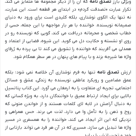
ویژگی بارز
تصدق نامه
که آن را از دیگر مجموعه ها متمایز می کند،
تکرار عبارت «تصدقت گردم» در ابتدای هر قطعه است. این عبارت،
نه تنها یک الگوی نوشتاری، بلکه کلیدی است برای ورود به دنیای
صمیمانه نویسنده. خواننده با هر بار مواجهه با این جمله، حسی از
خطاب شخصی و محرمانه دریافت می کند، گویی که نویسنده رو در
روی او نشسته و حکایت دل می گوید. این شیوه، فضایی از اعتماد و
همدلی می آفریند که خواننده را تشویق می کند تا بی پرده به ژرفای
واژه ها شیرجه بزند و با پیام های پنهان در هر سطر همگام شود.
ارزش
تصدق نامه
تنها به فرم نوشتاری آن خلاصه نمی شود؛ بلکه
عمق مضامین و رویکرد عاطفی نویسنده به زندگی، عشق و مسائل
اجتماعی، تجربه ای متفاوت را به ارمغان می آورد. این کتاب پتانسیل
بالایی برای ایجاد ارتباط عمیق با خوانندگان دارد، به ویژه کسانی که
به دنبال آرامش در لابه لای کلمات هستند و از خواندن متونی که
روح و ذهن را به تأمل وا می دارد، لذت می برند. حس همراهی و
نزدیکی که این اثر ایجاد می کند، خواننده را به همسفری در مسیر
واژه ها تبدیل می سازد، مسیری که در آن هر فرد می تواند بازتابی از
خود و تجربیاتش را بیابد.