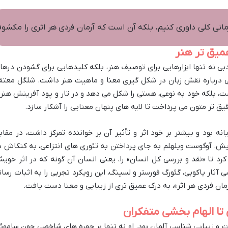
رمانى کلى داورى کنیم، بلکه آن است که آرمان فردى هر اثرى را مکشو
عمیق تر هنر
دبی نه تنها ابزارهایی برای توصیف هنر، بلکه کلیدهایی برای گشودن درها
ینی درباره نقش زبان در شکل گیری معنا و ماهیت هنر داشت. شلگل معتق
یست، بلکه خود به نوعی، هستی را شکل می دهد و در تار و پود آفرینش هنر
قیق تر متون می پرداخت تا لایه های پنهان معنایی را آشکار سازد.
نه بود و بیشتر بر خود اثر و تأثیر آن بر خواننده تمرکز داشت، در مقاب
ریش. آوگوست ویلهلم به جای پرداختن به تئوری های انتزاعی، به کنکاش د
د تا «نقد و بررسی کل انسان» را، یعنی انسان آن گونه که در اثر خوی
ی آثار یاکوبی، گئورگ فورستر و لسینگ، این رویکرد تجربی را به اثبات رسان
رمان فردی هر اثر»، به درک عمیق تری از زیبایی و معنا دست یافت.
 تا الهام بخشی متفکران
ات و زیبایی شناسی آلمان بود. او نه تنها بر چهره های شاخصی چون ساموئ