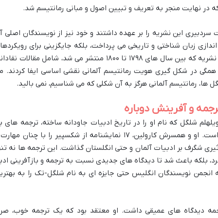
 که در نهایت منجر به تعریف و تبیین اصول و مبانی رمانتیسم شد.
ردبیری این نشریه را بر عهده داشتند و خود نیز از نویسندگان اصلی آ
اندازی زبان شناختی و تاریخی می پرداخت، بلکه جایگزینی برای رویکردها
کلاسیک مآبانه غالب آن زمان ارائه داد. این نشریه که بین سال های ۱۷۹۸ تا ۱۸۰۰ منتشر می شد، شامل مقالات نقا
 همگی در شکل گیری هویت رمانتیسم آلمانی نقشی اساسی ایفا کردند. م
 ها، رمانتیسم آلمانی هرگز به آن شکلی که می شناسیم، نمی بالید.
رجمه و آفرینش دوباره
لهلم شلگل که نام او را در تاریخ ادبیات جاودانه ساخته، ترجمه های ب
نظیرش از نمایشنامه های ویلیام شکسپیر است. او و همسرش کارولین، ۱۷ نمایشنامه از شکسپیر را با چنان مها
ثیری شگرف بر ادبیات آلمان و حتی انگلستان گذاشت. این ترجمه ها نه تنه
رد، بلکه باعث شد تا دیدگاه های جدیدی نسبت به ترجمه و بازآفرینی ادب
 انجمن نویسندگان انگلیس حتی جایزه ای به نام شلگل-تک را به بهتری
رجمه دیدگاه های عمیقی داشت. او معتقد بود که یک ترجمه خوب، صرفا