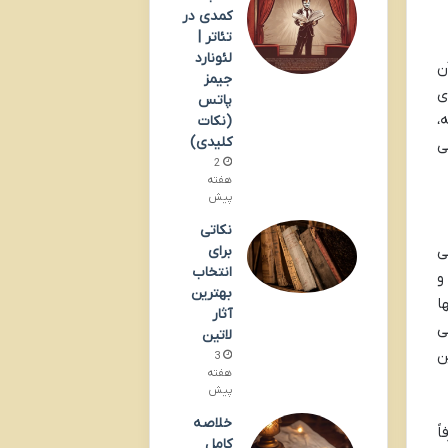
کمدی در
تئاتر |
لئونارد
ن
جیمز
ی
پاتس
دانه،
(نکات
کلیدی)
ی
2
هفته
پیش
نکاتی
ی
برای
انتخاب
رت و
بهترین
ا
آثار
ی
لاتین
ن
3
هفته
پیش
خلاصه
ً
کامل