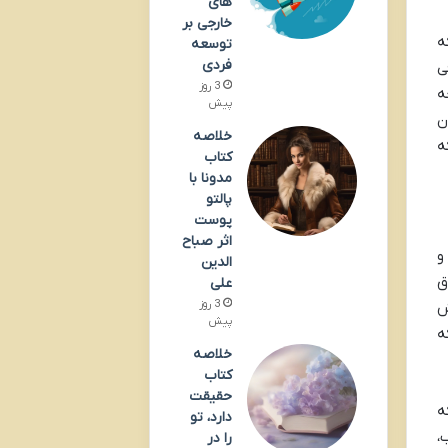
های
خارجی بر
ه
توسعه
فردی
ی
3 روز
ه
پیش
ن
خلاصه
ه
کتاب
مدونا با
پالتو
پوست
اثر صباح
و
الدین
ق
علی
3 روز
ش
پیش
ه
خلاصه
کتاب
حقیقت
ه
دارد، تو
،
را در