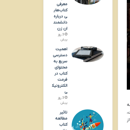
معرفی
کتاب‌های
ی درباره
دانشمند
ان زن
3 روز
پیش
اهمیت
دسترسی
سریع به
محتوای
کتاب در
فرمت
الکترونیک
ی
3 روز
پیش
ه
،
تاثیر
مطالعه
ز
کتاب