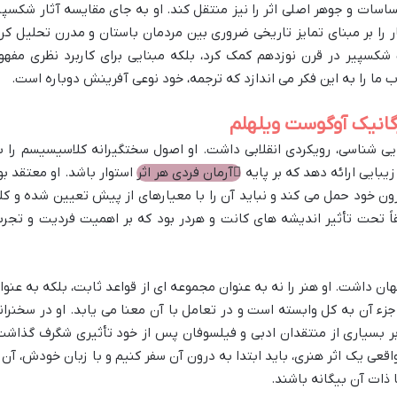
ساسات و جوهر اصلی اثر را نیز منتقل کند. او به جای مقایسه آثار شکسپی
ار را بر مبنای تمایز تاریخی ضروری بین مردمان باستان و مدرن تحلیل کرد
کسپیر در قرن نوزدهم کمک کرد، بلکه مبنایی برای کاربرد نظری مفهو
ب ما را به این فکر می اندازد که ترجمه، خود نوعی آفرینش دوباره است.
گانیک آوگوست ویلهلم
یی شناسی، رویکردی انقلابی داشت. او اصول سختگیرانه کلاسیسیسم را ب
یبایی ارائه دهد که بر پایه
آرمان فردی هر اثر
استوار باشد. او معتقد بو
درون خود حمل می کند و نباید آن را با معیارهای از پیش تعیین شده و کل
قاً تحت تأثیر اندیشه های کانت و هردر بود که بر اهمیت فردیت و تجرب
ان داشت. او هنر را نه به عنوان مجموعه ای از قواعد ثابت، بلکه به عنوا
ء آن به کل وابسته است و در تعامل با آن معنا می یابد. او در سخنران
 بر بسیاری از منتقدان ادبی و فیلسوفان پس از خود تأثیری شگرف گذاشت
اقعی یک اثر هنری، باید ابتدا به درون آن سفر کنیم و با زبان خودش، آن ر
 ذات آن بیگانه باشند.