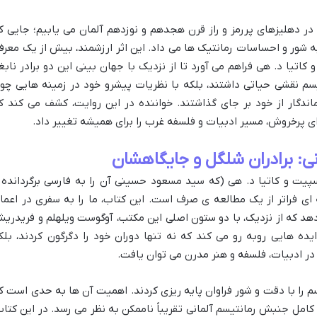
در دهلیزهای پررمز و راز قرن هجدهم و نوزدهم آلمان می یابیم؛ جایی ک
شور و احساسات رمانتیک ها می داد. این اثر ارزشمند، بیش از یک معرف
اتیا د. هی فراهم می آورد تا از نزدیک با جهان بینی این دو برادر نابغ
یسم نقشی حیاتی داشتند، بلکه با نظریات پیشرو خود در زمینه هایی چو
ماندگار از خود بر جای گذاشتند. خواننده در این روایت، کشف می کند ک
ای پرخروش، مسیر ادبیات و فلسفه غرب را برای همیشه تغییر داد.
ی: برادران شلگل و جایگاهشان
سپیت و کاتیا د. هی (که سید مسعود حسینی آن را به فارسی برگردانده 
ای فراتر از یک مطالعه ی صرف است. این کتاب، ما را به سفری در اعما
دهد که از نزدیک، با دو ستون اصلی این مکتب، آوگوست ویلهلم و فریدری
یده هایی روبه رو می کند که نه تنها دوران خود را دگرگون کردند، بلک
ا در ادبیات، فلسفه و هنر مدرن می توان یافت.
سم را با دقت و شور فراوان پایه ریزی کردند. اهمیت آن ها به حدی است ک
مل جنبش رمانتیسم آلمانی تقریباً ناممکن به نظر می رسد. در این کتاب