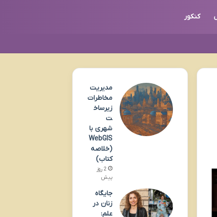
کنکور
مدیریت
مخاطرات
زیرساخ
ت
شهری با
WebGIS
(خلاصه
کتاب)
2 روز
پیش
جایگاه
زنان در
علم: