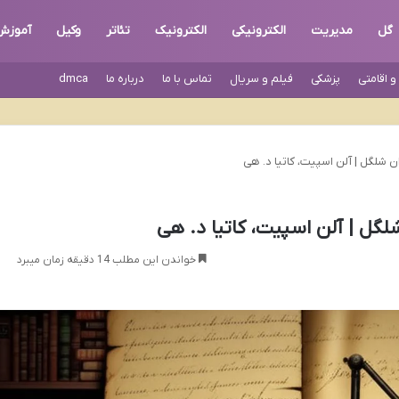
گل
مدیریت
الکترونیکی
الکترونیک
تئاتر
وکیل
آموزش
 اقامتی
پزشکی
فیلم و سریال
تماس با ما
درباره ما
dmca
ن شلگل | آلن اسپیت، کاتیا د. هی
لگل | آلن اسپیت، کاتیا د. هی
خواندن این مطلب 14 دقیقه زمان میبرد