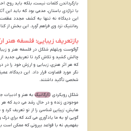
بازگرداندن کلمات نیست، بلکه باید روح، اح
با تراژدی باستان، مدعی بود که باید این آث
این دیدگاه نه تنها به کشف مجدد عظمت ش
رمانتیک نزد وی فراهم آورد. این بخش از کتا
بازتعریف زیبایی: فلسفه هنر ار
آوگوست ویلهلم شلگل در فلسفه هنر و زیبا
چالش کشید و تلاش کرد تا تعریفی جدید از ز
که هر اثر هنری، زیبایی و ارزش خود را در 
نگر مورد قضاوت قرار داد. این دیدگاه، عمی
شخصی تأکید داشتند.
شلگل رویکردی
ارگانیک
به هنر و ادبیات جه
موجودی زنده و در حال رشد می دید که هر جز
هایش،
زیبایی شناسی
را از نو تعریف کرد و
گویی او به ما یادآوری می کند که برای درک و
بفهمیم، نه با قواعد بیرونی که ممکن است با