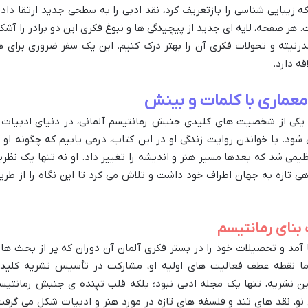
 زیبایی شناسی را بازتعریف کرد، نقد ادبی را به سطحی جدید ارتقا داد 
 هر صفحه، لایه ای جدید از پیچیدگی ها و نبوغ فکری این دو برادر را آشکا
رنیته و تحولات فکری آن را بهتر درک کنیم. این یک سفر ضروری برای ه
ه دارد.
عماری با کلمات و بینش
و یکی از شخصیت های کلیدی جنبش رمانتیسم آلمانی، در دنیای ادبیات 
د. با خواندن روایت زندگی او در این کتاب، درمی یابیم که چگونه او ب
یمی شد که بعدها مسیر هنر و اندیشه را تغییر داد. او نه تنها یک نظری
هی تازه به جهان اطراف خود داشت و تلاش می کرد تا این نگاه را از طری
بنای رمانتیسم
هلم شلگل در سال ۱۷۶۷ به دنیا آمد و تحصیلات خود را در بستر فکری آلمان آن دوران که پر از بحث ها
اما نقطه عطف فعالیت های اولیه او، مشارکت در تأسیس نشریه کلید
A) در سال ۱۷۹۸ بود. این نشریه، تنها یک مجله ادبی نبود؛ بلکه قلب تپنده ی جنبش رمانتی
و، نقد های تند و فلسفه های تازه در مورد هنر و ادبیات شکل می گرفت