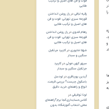
فوت و فن های اصیل و ترکیب
ر
طلایی
 خود را
رقیه لبافی
در
راز روغن انداختن
قورمه سبزی تهرانی: فوت و فن
های اصیل و ترکیب طلایی
ه
رهام فدوی
در
راز روغن انداختن
،
قورمه سبزی تهرانی: فوت و فن
های اصیل و ترکیب طلایی
و
د
شهلا شاپوری
در
کاربرد جرثقیل
سنگین و سبدار
سپهر کهن موئی
در
کاربرد
جرثقیل سنگین و سبدار
ا
آیدین پورباقری
در
لودسل
ز
باسکول چیست؟ بررسی قیمت،
انواع و راهنمای خرید دقیق
ه
لونا توفیقی
در
کلاس حسابداری کجا برم؟راهنمای
عملی انتخاب آموزشگاه بدون
ی