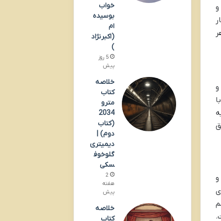
خواب
و
بوسیده
ر
ام
ر
(اکبرنژاد
)
5 روز
پیش
خلاصه
و
کتاب
ا
مترو
ه
2034
(کتاب
ق
دوم) |
دیمیتری
گلوخوف
سکی
2
 و
هفته
ی
پیش
سم
خلاصه
.
کتاب