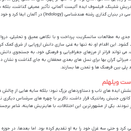
ریدریش شلینگ، فیلسوف ایده آلیست آلمانی، تأثیر عمیقی گذاشت، بلکه د
زمینه های علمی نیز پیشرو بود. او نقشی اساسی در بنیان گذاری رشته هندشناسی (Indology) در آلمان ایفا کرد و
ل به طور جدی به مطالعات سانسکریت پرداخت و با نگاهی عمیق و تحلیلی، درواز
شود. این اقدام او، نه تنها به غنی سازی دانش اروپایی از شرق کمک کرد
 می تواند فراتر از مرزهای جغرافیایی و فرهنگی خود، به جستجوی دانش 
نه، میراثی گران بها برای نسل های بعدی محققان به جای گذاشت و نشان دا
 پلی بین فرهنگ ها و تمدن ها بسازند.
وست ویلهلم
شش ایده های ناب و دستاوردهای بزرگ نبود؛ بلکه سایه هایی از چالش ه
ر کانون جنبش رمانتیک قرار داشت، ناگزیر با چهره های سرشناس دیگری نی
نبودند. یکی از مشهورترین این اختلافات، با هاینریش هاینه، شاعر برجست
کرد و حتی سه غزل خود را به او تقدیم کرده بود. اما بعدها، در حوزه 