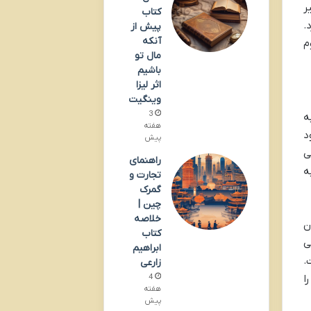
ر
کتاب
.
پیش از
آنکه
م
مال تو
باشیم
اثر لیزا
وینگیت
3
ه
هفته
د
پیش
ی
راهنمای
ه
تجارت و
گمرک
چین |
خلاصه
ن
کتاب
ی
ابراهیم
.
زارعی
ا
4
هفته
پیش