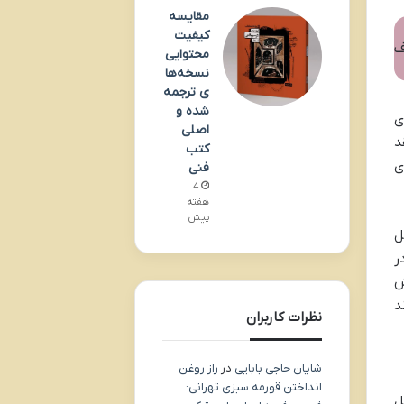
مقایسه
کیفیت
ف
محتوایی
نسخه‌ها
ی ترجمه
شده و
ی
اصلی
د
کتب
ی
فنی
4
هفته
پیش
ل
ر
ش
د
نظرات کاربران
شایان حاجی بابایی
در
راز روغن
انداختن قورمه سبزی تهرانی:
ل