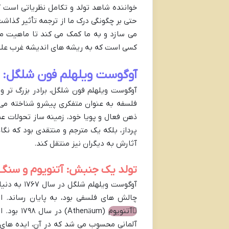
خواننده شاهد تولد و تکامل نظریاتی است که
حتی بر چگونگی درک ما از ترجمه تأثیر گذاشت.
می سازد و به ما کمک می کند تا ماهیت مد
کسی است که به ریشه های اندیشه غرب علاق
آوگوست ویلهلم فون شلگل: م
آوگوست ویلهلم فون شلگل، برادر بزرگ تر 
فلسفه به عنوان متفکری پیشرو شناخته می شو
ذهن فعال و پویا خود، زمینه ساز تحولات عظ
پرداز، بلکه یک مترجم و منتقدی بود که نگا
آثارش به دیگران نیز منتقل کند.
تولد یک جنبش: آتنویوم و سنگ 
آوگوست ویل
چالش های فلسفی بود، به پایان رساند. 
آتنویوم
(thenäum
آلمانی محسوب می شد که در آن، ایده های ن