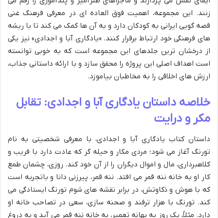
ایفای نقش می پردازند و ماجراهای طنزآمیز و پندآموزی را رقم می
زنند. این مجموعه، اهمیت فوق العاده ای در معرفی فرهنگ غنی
قصه گویی ایرانی به کودکان دارد و به آن ها کمک می کند تا با ریشه
های فرهنگی خود ارتباط برقرار کنند. «یادگاری آبا و اجدادی» نیز یکی
از درخشان ترین جلدهای این مجموعه است که به خوبی توانسته
است اهداف اصلی این پروژه را محقق سازد و با ارائه داستانی جذاب،
ارزش های اخلاقی را به مخاطبان بیاموزد.
خلاصه داستان یادگاری آبا و اجدادی: تقابل
مکر و درایت
داستان کتاب یادگاری آبا و اجدادی، با معرفی شخصیتی به نام
تورنگ آغاز می شود؛ مردی مکار و حیله گر که عادت دارد با فریب و
کلاهبرداری، مال و اموال دیگران را از آن خود کند. روزی، چشمان طمع
کار او به خانه ننه قمر می افتد. ننه قمر، پیرزنی دانا و باتجربه است
که با هوش و ذکاوتش، در برابر نقشه های شوم تورنگ ایستادگی می
کند. تورنگ با هزار ترفند و صحنه سازی، سعی در تصاحب خانه او
دارد. مثلاً، یک روز به بهانه تعمیر، به خانه ننه قمر می آید و به دروغ