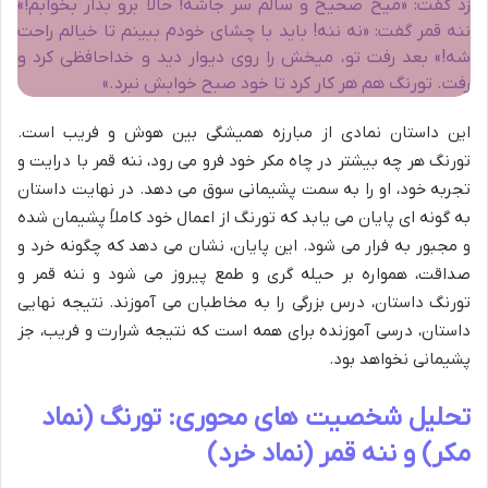
زد گفت: «میخ صحیح و سالم سر جاشه! حالا برو بذار بخوابم!»
ننه قمر گفت: «نه ننه! باید با چشای خودم ببینم تا خیالم راحت
شه!» بعد رفت تو، میخش را روی دیوار دید و خداحافظی کرد و
رفت. تورنگ هم هر کار کرد تا خود صبح خوابش نبرد.»
این داستان نمادی از مبارزه همیشگی بین هوش و فریب است.
تورنگ هر چه بیشتر در چاه مکر خود فرو می رود، ننه قمر با درایت و
تجربه خود، او را به سمت پشیمانی سوق می دهد. در نهایت داستان
به گونه ای پایان می یابد که تورنگ از اعمال خود کاملاً پشیمان شده
و مجبور به فرار می شود. این پایان، نشان می دهد که چگونه خرد و
صداقت، همواره بر حیله گری و طمع پیروز می شود و ننه قمر و
تورنگ داستان، درس بزرگی را به مخاطبان می آموزند. نتیجه نهایی
داستان، درسی آموزنده برای همه است که نتیجه شرارت و فریب، جز
پشیمانی نخواهد بود.
تحلیل شخصیت های محوری: تورنگ (نماد
مکر) و ننه قمر (نماد خرد)