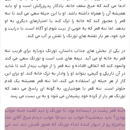
ادعا می کند که میخ سقف خانه، یادگار پدربزرگش است و او باید
همیشه آن را همراه داشته باشد. او با این حیله سعی می کند تا ننه
قمر را مجبور کند که خانه را ترک کند یا امتیازهای دیگری به او
بدهد. اما ننه قمر که به خوبی از نیت شوم او آگاه است، با درایت و
خرد خود، هر بار نقشه های تورنگ را نقش بر آب می کند.
در یکی از بخش های جذاب داستان، تورنگ دوباره برای فریب ننه
قمر به خانه او می آید. نیمه های شب است و تورنگ سعی می کند
وانمود کند که اتفاقی افتاده و ننه قمر را از خواب بیدار کند تا شاید
در آن تاریکی و گیجی، بتواند او را وادار به ترک خانه کند. او برای این
کار از هر حیله ای استفاده می کند، اما ننه قمر همیشه یک قدم
جلوتر است. ننه قمر با هوشیاری، به گونه ای پاسخ می دهد که
تورنگ هر بار از کرده خود پشیمان می شود و به بن بست می رسد.
«ننه قمر پشت در ایستاده بود، تا تورنگ را دید گفت: «ننه خواب
بودی؟ باید ببخشیدا! خواب بد دیدم! خواب دیدم میخ آقای خدا
بیامرزم رو از دیوار کنده اند!» تورنگ که هنوز قلبش تند تند می