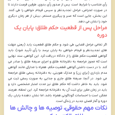
رأی متناسب با شرایط است. پس از صدور رأی بدوی، طرفین فرصت دارند تا
در صورت اعتراض، مراحل تجدیدنظر و سپس فرجام خواهی را طی کنند.
این بخش، جایی است که صبر و پیگیری مستمر، بیش از هر زمان دیگری
خود را نشان می دهد.
مراحل پس از قطعیت حکم طلاق: پایان یک
دوره
اگر تمامی مراحل قضایی طی شود و حکم طلاق قطعیت یابد (یعنی مهلت
های تجدیدنظر و فرجام خواهی به پایان برسد یا رأی تأیید شود)، باید
گواهی قطعیت حکم طلاق را از دادگاه دریافت کرد. این گواهی، سند نهایی
است که مجوز مراجعه به دفترخانه طلاق و اجرای صیغه طلاق را صادر می
کند. با در دست داشتن گواهی قطعیت حکم، همراه با مدارکی مانند گواهی
عدم بارداری (برای زن) و مدارک هویتی، به دفترخانه رسمی طلاق مراجعه
می شود. در آنجا، صیغه طلاق جاری و جدایی به صورت رسمی ثبت می
شود. باید به خاطر داشت که حکم طلاق نیز مدت اعتبار مشخصی دارد و
باید در زمان مقرر برای ثبت آن به دفترخانه مراجعه کرد. این لحظه، هرچند
ممکن است با احساسات گوناگونی همراه باشد، اما نشان دهنده پایان یک
دوره و آغاز فصلی جدید در زندگی است.
نکات مهم حقوقی، توصیه ها و چالش ها