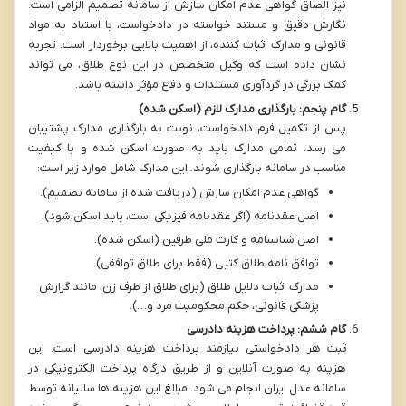
نیز الصاق گواهی عدم امکان سازش از سامانه تصمیم الزامی است.
نگارش دقیق و مستند خواسته در دادخواست، با استناد به مواد
قانونی و مدارک اثبات کننده، از اهمیت بالایی برخوردار است. تجربه
نشان داده است که وکیل متخصص در این نوع طلاق، می تواند
کمک بزرگی در گردآوری مستندات و دفاع مؤثر داشته باشد.
گام پنجم: بارگذاری مدارک لازم (اسکن شده)
پس از تکمیل فرم دادخواست، نوبت به بارگذاری مدارک پشتیبان
می رسد. تمامی مدارک باید به صورت اسکن شده و با کیفیت
مناسب در سامانه بارگذاری شوند. این مدارک شامل موارد زیر است:
گواهی عدم امکان سازش (دریافت شده از سامانه تصمیم).
اصل عقدنامه (اگر عقدنامه فیزیکی است، باید اسکن شود).
اصل شناسنامه و کارت ملی طرفین (اسکن شده).
توافق نامه طلاق کتبی (فقط برای طلاق توافقی).
مدارک اثبات دلایل طلاق (برای طلاق از طرف زن، مانند گزارش
پزشکی قانونی، حکم محکومیت مرد و…).
گام ششم: پرداخت هزینه دادرسی
ثبت هر دادخواستی نیازمند پرداخت هزینه دادرسی است. این
هزینه به صورت آنلاین و از طریق درگاه پرداخت الکترونیکی در
سامانه عدل ایران انجام می شود. مبالغ این هزینه ها سالیانه توسط