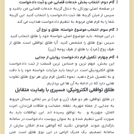
گام دوم: انتخاب بخش خدمات قضایی من و ثبت دادخواست
در صفحه اصلی پورتال، به دنبال گزینه خدمات قضایی من باشید و
سپس از میان گزینه ها، ثبت دادخواست را انتخاب کنید. این گزینه
شما را به فرم های مربوط به تنظیم دادخواست هدایت می کند.
گام سوم: انتخاب موضوع خواسته: طلاق و نوع آن
در این مرحله، باید موضوع اصلی خواسته خود را طلاق انتخاب کنید.
سپس نوع طلاق را مشخص کنید: آیا طلاق توافقی است، طلاق از
طرف زوج (مرد)، یا طلاق از طرف زوجه (زن).
گام چهارم: تکمیل فرم دادخواست: روایتی از جدایی
این بخش، مهم ترین و حساس ترین قسمت از ثبت دادخواست
طلاق الکترونیکی است. در اینجا باید جزئیات خواسته خود را با دقت
و به تفصیل شرح دهید. نحوه تکمیل فرم برای هر نوع طلاق تفاوت
هایی دارد که در ادامه به آن ها می پردازیم:
طلاق توافقی الکترونیکی: مسیری با رضایت متقابل
در طلاق توافقی، هر دو طرف (زن و مرد) بر سر تمامی مسائل مربوط
به جدایی، از جمله مهریه، نفقه، حضانت و ملاقات فرزندان، اجرت
المثل، جهیزیه و… به توافق رسیده اند. این توافقات باید به
صورت کتبی تنظیم شده و به عنوان پیوست دادخواست در سامانه
بارگذاری شوند. فراموش نکنید که گواهی عدم امکان سازش از
سامانه تصمیم، یک مدرک الزامی در این نوع طلاق است. متن