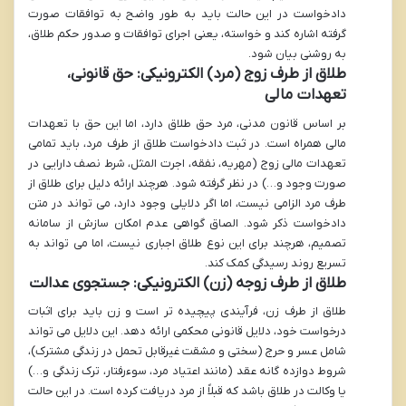
دادخواست در این حالت باید به طور واضح به توافقات صورت
گرفته اشاره کند و خواسته، یعنی اجرای توافقات و صدور حکم طلاق،
به روشنی بیان شود.
طلاق از طرف زوج (مرد) الکترونیکی: حق قانونی،
تعهدات مالی
بر اساس قانون مدنی، مرد حق طلاق دارد، اما این حق با تعهدات
مالی همراه است. در ثبت دادخواست طلاق از طرف مرد، باید تمامی
تعهدات مالی زوج (مهریه، نفقه، اجرت المثل، شرط نصف دارایی در
صورت وجود و…) در نظر گرفته شود. هرچند ارائه دلیل برای طلاق از
طرف مرد الزامی نیست، اما اگر دلایلی وجود دارد، می تواند در متن
دادخواست ذکر شود. الصاق گواهی عدم امکان سازش از سامانه
تصمیم، هرچند برای این نوع طلاق اجباری نیست، اما می تواند به
تسریع روند رسیدگی کمک کند.
طلاق از طرف زوجه (زن) الکترونیکی: جستجوی عدالت
طلاق از طرف زن، فرآیندی پیچیده تر است و زن باید برای اثبات
درخواست خود، دلایل قانونی محکمی ارائه دهد. این دلایل می تواند
شامل عسر و حرج (سختی و مشقت غیرقابل تحمل در زندگی مشترک)،
شروط دوازده گانه عقد (مانند اعتیاد مرد، سوءرفتار، ترک زندگی و…)
یا وکالت در طلاق باشد که قبلاً از مرد دریافت کرده است. در این حالت