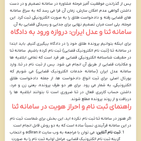
پس از گذراندن موفقیت آمیز مرحله مشاوره در سامانه تصمیم و در دست
داشتن گواهی عدم امکان سازش، زمان آن فرا می رسد که به سراغ سامانه
های قضایی رفته و دادخواست طلاق را به صورت الکترونیکی ثبت کرد. این
مرحله، پلی است میان تصمیم نهایی برای جدایی و رسیدگی قضایی به آن.
سامانه ثنا و عدل ایران: دروازه ورود به دادگاه
برای اینکه بتوانیم پرونده طلاق خود را در دادگاه پیگیری کنیم، باید ابتدا
در سامانه ثنا (ثبت نام الکترونیک قضایی) ثبت نام کرده باشیم. سامانه ثنا
در حقیقت شناسنامه الکترونیکی قضایی هر فرد است که تمامی ابلاغیه ها
و مکاتبات قضایی از طریق آن انجام می شود. پس از ثبت نام در ثنا، وارد
سامانه عدل ایران (سامانه خدمات الکترونیک قضایی) می شویم که
پورتال اصلی برای ثبت انواع دادخواست ها، از جمله دادخواست طلاق
الکترونیکی، به شمار می رود. برای هر دو طرف پرونده، یعنی زن و مرد،
داشتن حساب کاربری فعال در ثنا ضروری است تا بتوانند ابلاغیه ها را
دریافت و از روند پرونده مطلع شوند.
راهنمای ثبت نام و احراز هویت در سامانه ثنا
اگر هنوز در سامانه ثنا ثبت نام نکرده اید، این بخش برای شماست. ثبت نام
در این سامانه فرآیندی نسبتاً ساده است که به دو روش قابل انجام است:
ثبت نام آنلاین:
می توان با مراجعه به وب سایت adliran.ir و انتخاب
گزینه ثبت نام الکترونیک قضایی، مراحل اولیه ثبت نام را به صورت