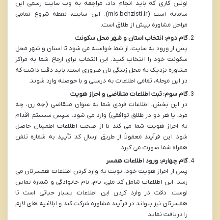
اولین کاری که باید انجام داد، مراجعه به وب سایت رسمی این
سامانه است (mis.behzisti.ir). این سایت، نقطه شروع تمامی
مراحل مشاوره پیش از طلاق است.
گام دوم: انتخاب استان و شهر محل سکونت
پس از ورود به سایت، از شما خواسته می شود تا استان و شهر محل
سکونت خود را انتخاب کنید. این انتخاب برای ارجاع شما به مراکز
مشاوره نزدیک به محل زندگی تان ضروری است. باید دقت داشت که
در این مرحله، تمامی اطلاعات به درستی و با حوصله وارد شوند.
گام سوم: ثبت اطلاعات متقاضی و احراز هویت
در این بخش، اطلاعات فردی شما به عنوان متقاضی (چه زن، چه
مرد، یا هر دو در طلاق توافقی) وارد می شود. سپس سیستم اقدام
به احراز هویت شما می کند تا از صحت اطلاعات اطمینان حاصل
شود. این فرآیند معمولاً از طریق ارسال کد تأیید به شماره تلفن
همراه شما صورت می گیرد.
گام چهارم: ورود اطلاعات همسر
پس از احراز هویت خود، نوبت به وارد کردن اطلاعات همسرتان می
رسد. این اطلاعات شامل کد ملی، نام، نام خانوادگی و شماره تماس
اوست. دقت در وارد کردن این اطلاعات بسیار حیاتی است تا
همسرتان نیز بتواند در فرآیند مشاوره شرکت کند و ابلاغیه های لازم
را دریافت نماید.