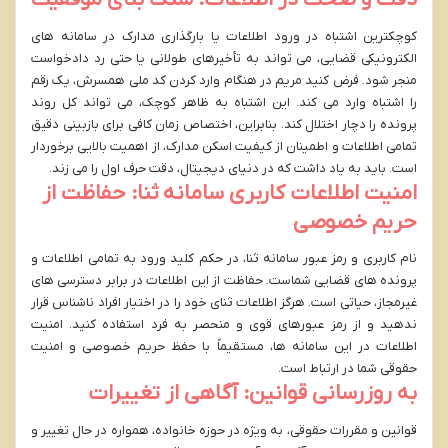
دقت و صحت در اطلاعات: سنگ بنای موفقیت
کوچکترین اشتباه در ورود اطلاعات یا بارگذاری مدارک در سامانه های
الکترونیکی قضایی، می تواند به تأخیرهای طولانی یا حتی رد دادخواست
منجر شود. فرض کنید مریم در هنگام وارد کردن کد ملی همسرش، یک رقم
را اشتباه وارد می کند. این اشتباه به ظاهر کوچک، می تواند کل روند
پرونده را دچار اختلال کند. بنابراین، اختصاص زمان کافی برای بازبینی دقیق
تمامی اطلاعات و اطمینان از کیفیت اسکن مدارک، از اهمیت بالایی برخوردار
است. باید به یاد داشت که در دنیای دیجیتال، دقت حرف اول را می زند.
امنیت اطلاعات کاربری سامانه ثنا: حفاظت از
حریم خصوصی
نام کاربری و رمز عبور سامانه ثنا، در حکم کلید ورود به تمامی اطلاعات و
پرونده های قضایی شماست. حفاظت از این اطلاعات در برابر دسترسی های
غیرمجاز، حیاتی است. هرگز اطلاعات ثنای خود را در اختیار افراد ناشناس قرار
ندهید و از رمز عبورهای قوی و منحصر به فرد استفاده کنید. امنیت
اطلاعات در این سامانه ها، مستقیماً با حفظ حریم خصوصی و امنیت
حقوقی شما در ارتباط است.
به روزرسانی قوانین: آگاهی از تغییرات
قوانین و مقررات حقوقی، به ویژه در حوزه خانواده، همواره در حال تغییر و