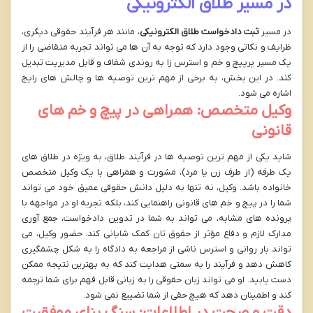
در مسیر طلاق الکترونیکی
در مسیر
ثبت دادخواست طلاق الکترونیکی
، مانند هر فرآیند حقوقی دیگری،
ظرایف و نکاتی وجود دارد که توجه به آن ها می تواند تجربه متقاضی را از
یک مسیر پرپیچ و خم و استرس زا به روندی شفاف و قابل مدیریت تبدیل
کند. در این بخش، به برخی از مهم ترین توصیه ها و چالش های رایج
اشاره می شود.
وکیل متخصص: همراهی در پیچ و خم های
قانونی
شاید یکی از مهم ترین توصیه ها در فرآیند طلاق، به ویژه در طلاق های
یک طرفه (از طرف زن یا مرد)، مشورت و همراهی با یک وکیل متخصص
خانواده باشد. وکیل، نه تنها به دلیل دانش حقوقی عمیق خود می تواند
شما را در پیچ و خم های قانونی راهنمایی کند، بلکه تجربه او در مواجهه با
پرونده های مشابه، می تواند به شما در تدوین دادخواست، جمع آوری
مدارک لازم و دفاع مؤثر از حقوق تان کمک شایانی کند. حضور وکیل، می
تواند بار روانی و استرس ناشی از مراجعه به دادگاه را به شکل چشمگیری
کاهش دهد و فرآیند را به سمتی هدایت کند که به بهترین نتیجه ممکن
دست یابید. او می تواند زبان حقوقی را به زبانی قابل فهم برای شما ترجمه
کند و اطمینان دهد که هیچ حقی از شما تضییع نمی شود.