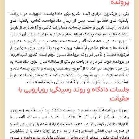
پرونده
یکی از بزرگترین مزایای ثبت الکترونیکی دادخواست، سهولت در دریافت
ابلاغیه های قضایی است. پس از ارسال دادخواست، تمامی ابلاغیه های
دادگاه، از جمله تاریخ و ساعت جلسات، دستورات قاضی و آرا صادره، از طریق
سامانه ثنا به صورت پیامک اطلاع رسانی شده و جزئیات کامل آن در پنل
کاربری شما در سامانه ثنا قابل مشاهده خواهد بود. پیگیری منظم این
ابلاغیه ها و مطلع ماندن از شماره پرونده و ردیف فرعی، برای جلوگیری از
هرگونه غفلت و تأخیر در روند پرونده، بسیار مهم است. تصور کنید مریم،
در پرونده خود، هر بار با دریافت پیامکی از سامانه عدل ایران، بلافاصله به
پنل خود مراجعه می کند تا از آخرین وضعیت پرونده و تاریخ جلسه بعدی
دادگاه مطلع شود. این شیوه، به او کمک می کند تا همیشه یک قدم جلوتر
باشد و احساس کنترل بیشتری بر فرآیند جدایی خود داشته باشد.
جلسات دادگاه و روند رسیدگی: رویارویی با
حقیقت
پس از دریافت ابلاغیه، حضور در جلسات دادگاه، چه توسط خود زوجین و
چه توسط وکیل قانونی آن ها، الزامی است. در این جلسات، قاضی به
اظهارات طرفین گوش فرا می دهد، مستندات ارائه شده را بررسی می کند و
در صورت نیاز، ممکن است پرونده را به داوری ارجاع دهد یا از مشاورین
دادگاه کمک بگیرد. هدف از این مراحل، رسیدگی عادلانه به پرونده و صدور