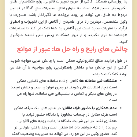
به روزرسانی هستند. آگاهی از آخرین تغییرات قانونی، برای متقاضیان طلاق
الکترونیکی بسیار مهم است. به عنوان مثال، تغییرات سال ۱۴۰۴ در قوانین
مربوط به طلاق، می تواند بر روند پرونده ها تأثیرگذار باشد. مشورت با
وکیل متخصص، بهترین راه برای اطمینان از آگاهی از این تغییرات و انطباق
فرآیند با مقررات جدید است. این آگاهی، به شما کمک می کند تا تصمیمات
هوشمندانه تری بگیرید و از بروز مشکلات پیش بینی نشده جلوگیری
کنید.
چالش های رایج و راه حل ها: عبور از موانع
در طول فرآیند طلاق الکترونیکی، ممکن است با چالش هایی مواجه شوید.
آگاهی از این چالش ها و داشتن راهکارهایی برای مواجهه با آن ها، می
تواند کمک کننده باشد:
مشکلات فنی سامانه ها:
گاهی اوقات سامانه های قضایی ممکن
است دچار اختلالات فنی شوند. در چنین مواردی، صبر و تلاش مجدد
در زمان های دیگر یا تماس با پشتیبانی فنی سامانه، تنها راه حل
است.
عدم همکاری یا حضور طرف مقابل:
در طلاق های یک طرفه، ممکن
است طرف مقابل در جلسات مشاوره یا دادگاه حضور نیابد یا
همکاری نکند. در این شرایط، دادگاه با رعایت رویه های قانونی،
پرونده را ادامه خواهد داد، اما ممکن است روند را کمی طولانی تر
کند. حضور وکیل در این موارد، می تواند به مدیریت وضعیت کمک