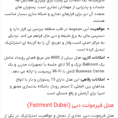
خاورمیانه، یک انتخاب بی رقیب برای برگزاری همایش ها،
جلسات و پذیرایی از مهمانان تجاری است. رستوران های
متعدد آن نیز برای قرارهای تجاری و شبکه سازی بسیار مناسب
هستند.
موقعیت:
این مجموعه در قلب منطقه بیزنس بِی قرار دارد و
دسترسی عالی به برج خلیفه و دبی مال فراهم می کند. نزدیکی
به مراکز اصلی کسب وکار و تفریح، آن را به گزینه ای استراتژیک
تبدیل کرده است.
امکانات کاری:
هتل بیش از 8000 متر مربع فضای رویداد شامل
یک Ballroom بزرگ و 32 اتاق جلسه با تجهیزات مدرن، و یک
Business Center کامل با Wi-Fi پرسرعت را ارائه می دهد.
امکانات رفاهی:
این هتل دارای 15 رستوران و بار با انواع
غذاهای بین المللی، 2 استخر روباز، باشگاه بدنسازی مجهز و
اسپا برای آرامش و رفع خستگی است.
هتل فیرمونت دبی (Fairmont Dubai)
هتل فیرمونت دبی، نمادی از تجمل و موقعیت استراتژیک در یکی از