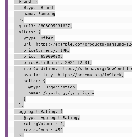
  brand: {

    @type: Brand,

    name: Samsung

  },

  gtin13: 8806095031637,

  offers: {

    @type: Offer,

    url: https://example.com/products/samsung-s24-u
    priceCurrency: IRR,

    price: 65000000,

    priceValidUntil: 2024-12-31,

    itemCondition: https://schema.org/NewCondition,
    availability: https://schema.org/InStock,

    seller: {

      @type: Organization,

      name: فروشگاه مرکزی سامسونگ

    }

  },

  aggregateRating: {

    @type: AggregateRating,

    ratingValue: 4.8,

    reviewCount: 450

  },
