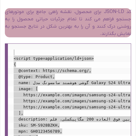
کد JSON-LD برای محصول، نقشه راهی جامع برای موتورهای
جستجو فراهم می کند تا تمام جزئیات حیاتی محصول را به
روشنی درک کنند و آن را به بهترین شکل در نتایج جستجو به
نمایش بگذارند.
<script type=application/ld+json>

{

  @context: https://schema.org/,

  @type: Product,

  name: گوشی هوشمند سامسونگ مدل Galaxy S24 Ultra,

  image: [

    https://example.com/images/samsung-s24-ultra-fr
    https://example.com/images/samsung-s24-ultra-ba
    https://example.com/images/samsung-s24-ultra-si
  ],

  description: جدیدترین گوشی هوشمند پرچمدار سامسونگ با دوربین فوق العاده 200 مگاپیکسلی، قلم S-Pen داخلی و پردازنده قدرتمند Snapdragon 8 Gen 3.,

  sku: SM-S928BZKH,

  mpn: GH0123456789,
