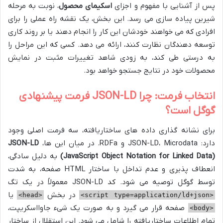
پس از آشنایی با مفهوم و اجزای
اسکیمای محصول
، نوبت به مرحله
شیرین پیاده سازی می رسد. این بخش، یک نقشه راه عملی را برای
افرادی که می خواهند خودشان این کار را انجام دهند یا بر روند کاری
توسعه دهندگان نظارت کنند، ارائه می دهد. کسی که این مراحل را
به درستی طی کند، به زودی شاهد تغییرات مثبت در نمایش
محصولات خود در نتایج جستجو خواهد بود.
انتخاب فرمت: چرا JSON-LD فرمت پیشنهادی
گوگل است؟
برای نشانه گذاری داده های ساختاریافته، سه فرمت اصلی وجود
دارد: JSON-LD، Microdata و RDFa. در میان این ها،
JSON-LD
(JavaScript Object Notation for Linked Data)
به دلیل سادگی،
انعطاف پذیری و عدم تداخل با ساختار HTML صفحه، به شدت
توسط گوگل توصیه می شود. کد JSON-LD معمولاً در یک تگ
در بخش
یا
<head>
<script type=application/ld+json>
صفحه قرار می گیرد و به صورت یک شیء جاوااسکریپت،
<body>
تمام اطلاعات ساختاریافته را شامل می شود. این استقلال از ساختار