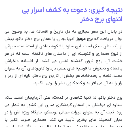
نتیجه گیری: دعوت به کشف اسرار بی
انتهای برج دختر
در پایان این سفر مجازی به دل تاریخ و افسانه ها، به وضوح می
توان دریافت که
برج مرموز
آذربایجان، یا همان برج دختر باکو، بیش
از یک بنای سنگی است. این سازه باشکوه، نمادی از استقامت، میراثی
از نبوغ معماری و گنجینه ای از داستان های ناگفته است که در هر
خشت آن، روح قرون گذشته نفس می کشد. از افسانه دلخراش
پادشاه و دخترش تا فرضیه های علمی درباره کاربردهای آن به عنوان
معبد، قلعه یا رصدخانه، هر بخش از تاریخ برج دختر، لایه ای از رمز و
راز را به آن می افزاید و کنجکاوی بشر را برمی انگیزد.
برج دختر باکو، نه تنها شاهدی بر گذشته غنی آذربایجان است، بلکه
ستاره ای درخشان در آسمان گردشگری مدرن این کشور به شمار می
رود. ثبت آن به عنوان میراث جهانی یونسکو، جایگاه ویژه اش را در
میان گنجینه های بشری تأیید می کند. معماری حیرت انگیز با
دیوارهای عظیم و مقاومش، نه تنها از نظر بصری تأثیرگذار است،