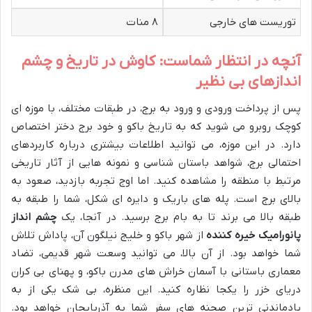
توریست های خارجی
۸ منات
آنچه در انتظار شماست: کاوش در تاریخ و چشم
اندازهای بی نظیر
پس از پرداخت ورودی و ورود به برج، در طبقات مختلف، با موزه ای
کوچک روبرو می شوید که به تاریخ باکو و خود برج دختر اختصاص
دارد. در این موزه، می توانید اطلاعات بیشتری درباره کاربردهای
احتمالی برج، شواهد باستان شناسی و نمونه هایی از آثار تاریخی
مرتبط با منطقه را مشاهده کنید. اما اوج تجربه بازدید، صعود به
بالای برج است. پله های باریک و دایره ای شکل، شما را طبقه به
طبقه بالا می برند تا به بام برج برسید. در آنجا، یک
چشم انداز
پانورامیک خیره کننده
از شهر باکو و خلیج نیلگون آن، پاداش تلاش
شما خواهد بود. از آن بالا، می توانید وسعت شهر قدیمی، تضاد
معماری باستانی با آسمان خراش های مدرن باکو، و پهنای بی کران
دریای خزر را یکجا نظاره کنید. این منظره، بی شک یکی از به
یادماندنی ترین صحنه های سفر شما به آذربایجان خواهد بود.