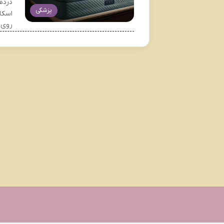
درده
پزشکی
اسکل
روی