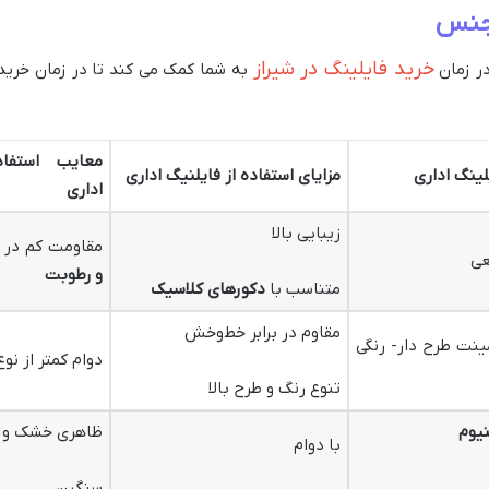
 جنس
خرید فایلینگ در شیراز
 زمان
به شما کمک می کند تا در زمان خرید 
معایب استفاد
ینگ اداری
مزایای استفاده از فایلنیگ اداری
اداری
زیبایی بالا
مقاومت کم در ب
عی
و رطوبت
متناسب با
دکورهای کلاسیک
مقاوم در برابر خط‌و‌خش
ینت طرح ‌دار- رنگی
دوام کمتر از نوع
تنوع رنگ و طرح بالا
نیوم
ظاهری خشک و
با دوام
سنگین