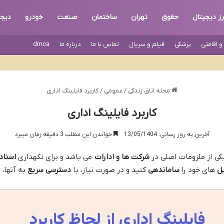
رز دیجیتال
حقوق
تهران
ساختمان
صنعت
خودرو
دیجی
 اقامتی
پزشکی
فیلم و سریال
تماس با ما
درباره ما
dmca
مجله اتاق زندگی
/
عمومی
/
کاربرد فایلینگ اداری
کاربرد فایلینگ اداری
آخرین به روز رسانی: 13/05/1404
خواندن این مطلب 3 دقیقه زمان میبرد
کی از ملزومات اصلی در
شرکت ها و ادارات
می باشد و برای نگهداری
اسناد
ل
های خود را
ساماندهی
کنید و در صورت نیاز، با
دسترسی سریع
به آنها،
ز