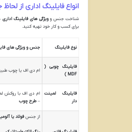
انواع فایلینگ اداری از لحاظ
شناخت جنس و
ویژگی های فایلینگ اداری
در
برای کسب و کار خود تهیه کنید.
نوع فایلینگ
جنس و ویژگی های فایل
فایلینگ چوبی (
ام دی اف یا چوب طبی
)
MDF
فایلینگ لمینت
ام ‌دی ‌اف با روکش لم
دار
–
طرح چوب
از جنس
فولاد یا آلومی
فایلینگ فلزی
رنگ
الکترواستاتیک