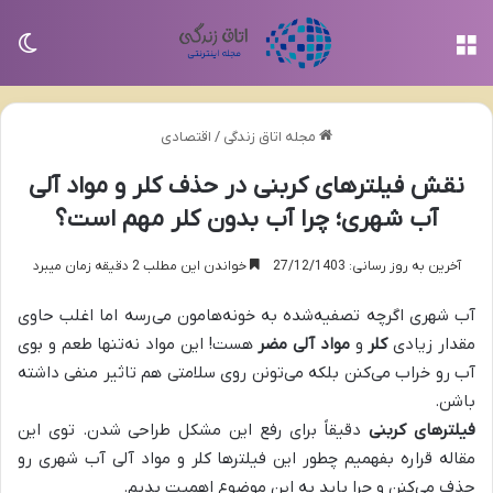
منو
تغی
مجله اتاق زندگی
/
اقتصادی
نقش فیلترهای کربنی در حذف کلر و مواد آلی
آب شهری؛ چرا آب بدون کلر مهم است؟
آخرین به روز رسانی: 27/12/1403
خواندن این مطلب 2 دقیقه زمان میبرد
آب شهری اگرچه تصفیه‌شده به خونه‌هامون می‌رسه اما اغلب حاوی
مقدار زیادی
کلر
و
مواد آلی مضر
هست! این مواد نه‌تنها طعم و بوی
آب رو خراب می‌کنن بلکه می‌تونن روی سلامتی هم تاثیر منفی داشته
باشن.
فیلترهای کربنی
دقیقاً برای رفع این مشکل طراحی شدن. توی این
مقاله قراره بفهمیم چطور این فیلترها کلر و مواد آلی آب شهری رو
حذف می‌کنن و چرا باید به این موضوع اهمیت بدیم.