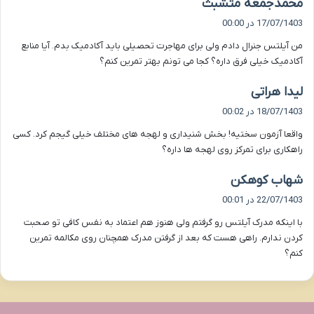
گ
محمدجمعه متشبث
ف
17/07/1403 در 00:00
ت
من آیلتس جنرال دادم ولی برای مهاجرت تحصیلی باید آکادمیک بدم. آیا منابع
:
آکادمیک خیلی فرق داره؟ کجا می تونم بهتر تمرین کنم؟
گ
لیدا هراتی
ف
18/07/1403 در 00:02
ت
واقعا آزمون سختیه! بخش شنیداری و لهجه های مختلف خیلی گیجم کرد. کسی
:
راهکاری برای تمرکز روی لهجه ها داره؟
گ
شهاب کوهکن
ف
22/07/1403 در 00:01
ت
با اینکه مدرک آیلتس رو گرفتم ولی هنوز هم اعتماد به نفس کافی تو صحبت
:
کردن ندارم. راهی هست که بعد از گرفتن مدرک همچنان روی مکالمه تمرین
کنم؟