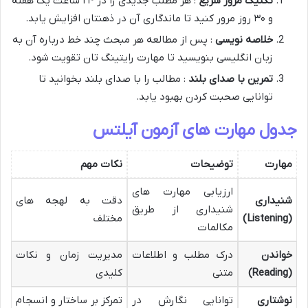
تکنیک مرور سریع
: هر مطلب جدیدی را در ۲۴ ساعت یک هفته
و ۳۰ روز مرور کنید تا ماندگاری آن در ذهنتان افزایش یابد​.
خلاصه نویسی
: پس از مطالعه هر مبحث چند خط درباره آن به
زبان انگلیسی بنویسید تا مهارت رایتینگ تان تقویت شود​.
تمرین با صدای بلند
: مطالب را با صدای بلند بخوانید تا
توانایی صحبت کردن بهبود یابد​.
جدول مهارت های آزمون آیلتس
مهارت
توضیحات
نکات مهم
ارزیابی مهارت های
شنیداری
دقت به لهجه های
شنیداری از طریق
(Listening)
مختلف
مکالمات
خواندن
درک مطلب و اطلاعات
مدیریت زمان و نکات
(Reading)
متنی
کلیدی
نوشتاری
توانایی نگارش در
تمرکز بر ساختار و انسجام