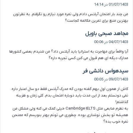
ف
01/07/1403 در 14:14
ت
من چند بار امتحان آیلتس دادم ولی نمره مورد نیازم رو نگرفتم. به نظرتون
:
بهترین منبع برای تمرین مکالمه کجاست؟
گ
مجاهد صبحی باویل
ف
04/07/1403 در 00:06
ت
آیا واقعاً برای مهاجرت به استرالیا باید آیلتس داد؟ من شنیدم بعضی کشورها
:
مدارک دیگه ای هم قبول می کنن کسی تجربه داره؟
گ
سیدهواس دانشی فر
ف
09/07/1403 در 00:05
ت
کاش از همون اول بهم گفته بودن که مدرک آیلتس فقط دو سال اعتبار داره.
:
نمی دونستم بعد از این مدت باید دوباره امتحان بدم. کلی زمان و هزینه
گذاشتم!
به نظرم منابعی مثل Cambridge IELTS خیلی کمک می کنه ولی مشکل من
همیشه تو بخش نوشتاری بوده. چطوری می تونم بهتر بنویسم که ممتحن
نمره خوب بده؟