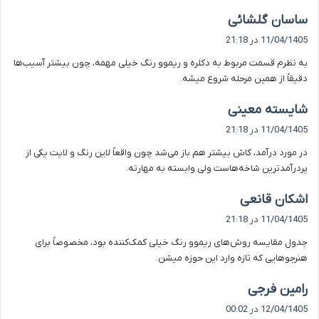
گ
ساسان گلشائی
ف
11/04/1405 در 21:18
ت
به نظرم قسمت مربوط به دکلره و ریموو رنگ خیلی مهمه، چون بیشتر آسیب‌ها
:
دقیقاً از همین مرحله شروع میشه.
گ
شایسته معینی
ف
11/04/1405 در 21:18
ت
در مورد درآمد، کاش بیشتر هم باز می‌شد چون واقعاً لاین رنگ و لایت یکی از
:
پردرآمدترین شاخه‌هاست ولی وابسته به مهارته.
گ
اشکان قانعی
ف
11/04/1405 در 21:18
ت
جدول مقایسه روش‌های ریموو رنگ خیلی کمک‌کننده بود، مخصوصاً برای
:
هنرجوهایی که تازه وارد این حوزه میشن.
گ
رامین فرجی
ف
12/04/1405 در 00:02