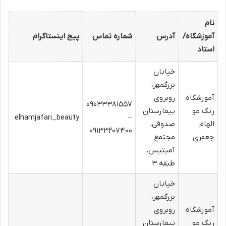
نام
آموزشگاه/
آدرس
شماره تماس
پیج اینستاگرام
استاد
خیابان
بزرگمهر،
آموزشگاه
روبروی
۰۹۰۳۳۳۸۱۵۵۷
رنگ مو
بیمارستان
elhamjafari_beauty
–
الهام
صدوقی،
۰۹۱۳۳۲۰۷۴۰۰
جعفری
مجتمع
آمیتیس،
طبقه ۳
خیابان
بزرگمهر،
آموزشگاه
روبروی
رنگ مو
بیمارستان