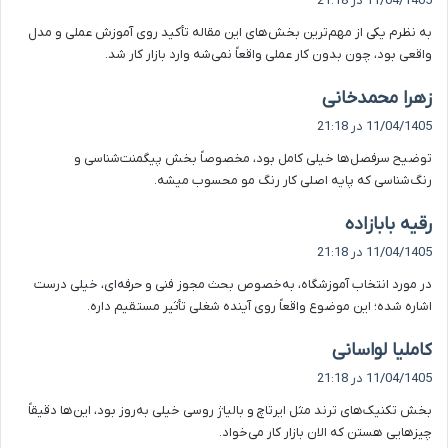
11/04/1405 در 21:18
ت
به نظرم یکی از مهم‌ترین بخش‌های این مقاله تأکید روی آموزش عملی و مدل
:
واقعی بود، چون بدون کار عملی واقعاً نمی‌شه وارد بازار کار شد.
گ
زهرا محمدخانی
ف
11/04/1405 در 21:18
ت
توضیح سرفصل‌ها خیلی کامل بود، مخصوصاً بخش پیگمنت‌شناسی و
:
رنگ‌شناسی که پایه اصلی کار رنگ مو محسوب میشه.
گ
رقیه بابازاده
ف
11/04/1405 در 21:18
ت
در مورد انتخاب آموزشگاه، به‌خصوص بحث مجوز فنی و حرفه‌ای، خیلی درست
:
اشاره شده؛ این موضوع واقعاً روی آینده شغلی تأثیر مستقیم داره.
گ
کاملیا لواسانی
ف
11/04/1405 در 21:18
ت
بخش تکنیک‌های ترند مثل ایرتاچ و بالیاژ روسی خیلی به‌روز بود، این‌ها دقیقاً
:
چیزهایی هستن که الان بازار کار می‌خواد.