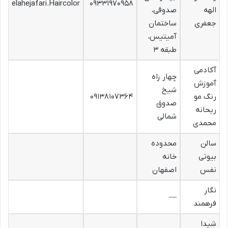
elahejafari.Haircolor
۰۹۳۳۱۹۷۰۹۵۸
الهه
صدوقی،
جعفری
ساختمان
آمیتیس،
طبقه ۳
آکادمی
چهار راه
آموزش
شیخ
رنگ مو
۰۹۱۳۸۱۰۷۳۶۴
صدوق
ریحانه
شمالی
محمدی
سالن
محدوده
بیوتی
خانه
نفس
اصفهان
نگار
—
فرهمند
شیدا