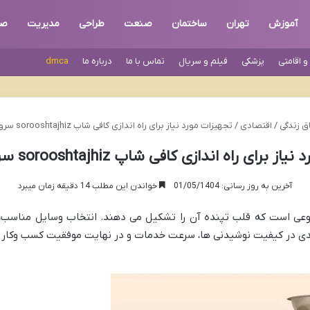
آموزش
تهران
ساختمان
صنعت
طراحی
مدیریت
صن
 اقامتی
پزشکی
فیلم و سریال
تماس با ما
درباره ما
dmca
ق زندگی
/
اقتصادی
/
تجهیزات مورد نیاز برای راه اندازی کافی شاپ sorooshtajhiz سروش تجهیز
برای راه اندازی کافی شاپ sorooshtajhiz سروش تجهیز
آخرین به روز رسانی: 01/05/1404
خواندن این مطلب 14 دقیقه زمان میبرد
نوعی است که قلب تپنده آن را تشکیل می دهند. انتخاب وسایل مناسب، ا
دی در کیفیت نوشیدنی ها، سرعت خدمات و در نهایت موفقیت کسب وکار ش