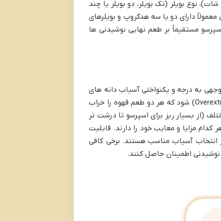
، نوع بویلر (تک بویلر، دو بویلر یا چند
معمولاً دارای دو یا سه هدگروپ و بویلرهای
پرسو مستقیماً بر طعم نهایی نوشیدنی ها
وجهی به درجه و یکنواختی آسیاب دانه های
قهوه بستگی دارد. آسیاب نامناسب می تواند منجر به عصاره گیری ناقص (Underextraction) یا بیش از حد (Overextraction) شود که هر دو طعم قهوه را خراب
لف (از بسیار ریز برای اسپرسو تا درشت تر
دام مزایا و معایب خود را دارند. قابلیت
 انتخاب آسیاب مناسب هستند. برخی کافی
 نوشیدنی اطمینان حاصل کنند.