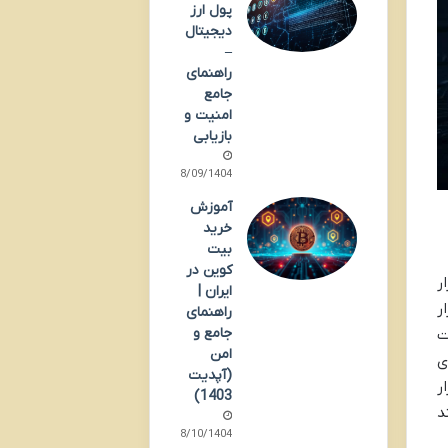
پول ارز
دیجیتال
–
راهنمای
جامع
امنیت و
بازیابی
28/09/1404
آموزش
خرید
بیت
کوین در
ر
ایران |
ر
راهنمای
جامع و
ت
امن
ی
(آپدیت
ر
1403)
د
08/10/1404