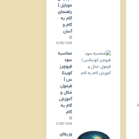
موبایل |
راهنمای
گام به
گام و
آسان
14/08/1404
محاسبه
سود
فیوچرز
کوینک
س |
فرمول،
مثال و
آموزش
ر
گام به
گام
12/08/1404
وریفای