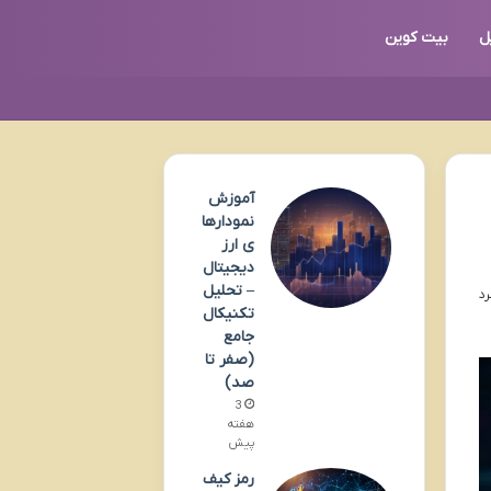
ل
بیت کوین
آموزش
نمودارها
ی ارز
دیجیتال
– تحلیل
تکنیکال
جامع
(صفر تا
صد)
3
هفته
پیش
رمز کیف