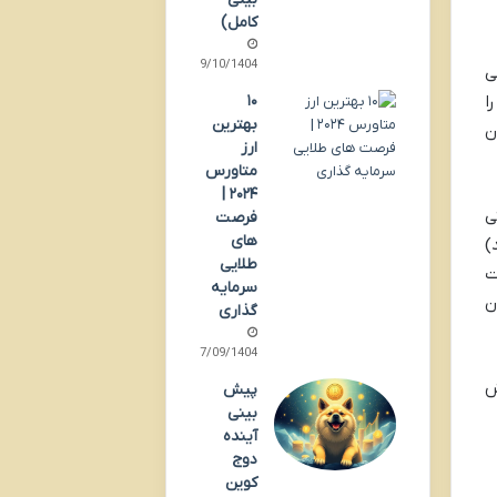
کامل)
09/10/1404
شی
ا
۱۰
بهترین
ن
ارز
متاورس
۲۰۲۴ |
ی
فرصت
های
 های GPU قدرتمند)
طلایی
ت
سرمایه
ن
گذاری
17/09/1404
ش
پیش
بینی
آینده
دوج
کوین