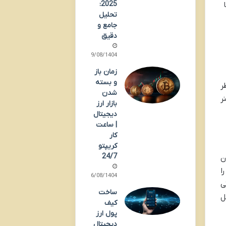
2025:
تحلیل
جامع و
دقیق
19/08/1404
زمان باز
و بسته
ر
شدن
ر
بازار ارز
دیجیتال
| ساعت
کار
کریپتو
24/7
ن
ا
16/08/1404
ی
ساخت
ل
کیف
پول ارز
دیجیتال