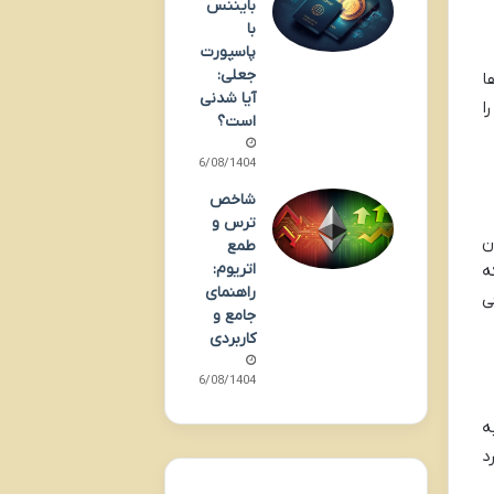
بایننس
با
پاسپورت
جعلی:
ا
آیا شدنی
ا
است؟
06/08/1404
شاخص
ترس و
ن
طمع
اتریوم:
ه
راهنمای
ی
جامع و
کاربردی
06/08/1404
ه
د