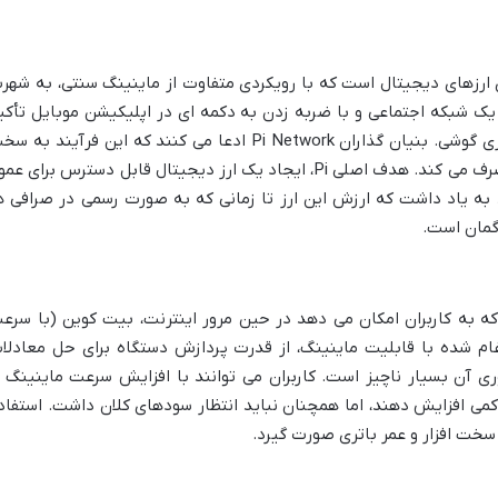
دنیای ارزهای دیجیتال است که با رویکردی متفاوت از ماینینگ سنتی، به شهر
 یک شبکه اجتماعی و با ضربه زدن به دکمه ای در اپلیکیشن موبایل تأکی
دارد، نه از طریق مصرف توان پردازشی و باتری گوشی. بنیان گذاران Pi Network ادعا می کنند که این فرآیند به
افزار گوشی آسیب نمی رساند و انرژی کمی مصرف می کند. هدف اصلی Pi، ایجاد یک ارز دیجیتال قابل دسترس برای ع
 به یاد داشت که ارزش این ارز تا زمانی که به صورت رسمی در صرافی ه
گمان است.
ورگر وب است که به کاربران امکان می دهد در حین مرور اینترنت، بیت کوین (با سرع
دغام شده با قابلیت ماینینگ، از قدرت پردازش دستگاه برای حل معادلا
ری آن بسیار ناچیز است. کاربران می توانند با افزایش سرعت ماینینگ ا
کمی افزایش دهند، اما همچنان نباید انتظار سودهای کلان داشت. استفاد
ر سخت افزار و عمر باتری صورت گیرد.