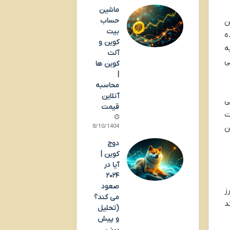
ماشین
حساب
ن
بیت
ه
کوین و
ه
آلت
ی
کوین ها
|
محاسبه
آنلاین
ی
قیمت
ت
08/10/1404
ن
دوج
کوین |
آیا در
۲۰۲۴
صعود
ز
می کند؟
د
(تحلیل
و پیش
بینی