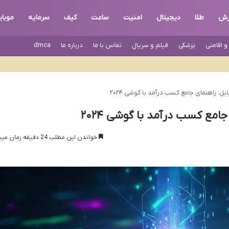
زش
طلا
دیجیتال
امنیت
ساعت
کیف
سرمایه
موبای
 اقامتی
پزشکی
فیلم و سریال
تماس با ما
درباره ما
dmca
یل: راهنمای جامع کسب درآمد با گوشی ۲۰۲۴
امع کسب درآمد با گوشی ۲۰۲۴
خواندن این مطلب 24 دقیقه زمان میبرد