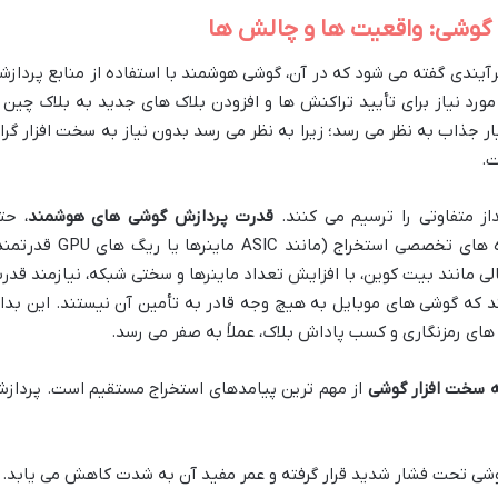
ا گوشی: واقعیت ها و چالش ها
 مستقیم یا On-Device Mining به فرآیندی گفته می شود که در آن، گوشی هوشمند با استفاده از منابع پرداز
حاسبات پیچیده مورد نیاز برای تأیید تراکنش ها و افزودن بلاک های جدید به بلاک چین ر
یار جذاب به نظر می رسد؛ زیرا به نظر می رسد بدون نیاز به سخت افزار گرا
ت.
ز متفاوتی را ترسیم می کنند.
قدرت پردازش گوشی های هوشمند
، حت
پیشرفته ترین آن ها، در مقایسه با دستگاه های تخصصی استخراج (مانند ASIC ماینرها یا ریگ
ی مانند بیت کوین، با افزایش تعداد ماینرها و سختی شبکه، نیازمند قدر
بالایی هستند که گوشی های موبایل به هیچ وجه قادر به تأمین آن نیستند. این بدا
ی رمزنگاری و کسب پاداش بلاک، عملاً به صفر می رسد.
 سخت افزار گوشی
از مهم ترین پیامدهای استخراج مستقیم است. پرداز
شی تحت فشار شدید قرار گرفته و عمر مفید آن به شدت کاهش می یابد.