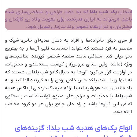
انتخاب
پک شب یلدا
که به دقت طراحی و شخصی‌سازی شده
باشد، می‌تواند به ابزاری قدرتمند برای تقویت وفاداری کارکنان و
مشتریان، و نیز ارتقاء تصویر برند سازمان تبدیل شود.
از سوی دیگر، خانواده‌ها و افراد به دنبال هدیه‌ای خاص، شیک و
منحصر به فرد هستند که بتواند احساسات قلبی آن‌ها را به بهترین
نحو بیان کند. مسائلی مانند سلیقه شخصی گیرنده، مناسبت‌های
ویژه (مانند اولین یلدای عروس)، و کیفیت بسته‌بندی و محتویات،
در اولویت قرار می‌گیرد. آن‌ها به دنبال
کادو شب یلدا
یی هستند که
نه تنها زیبا باشد، بلکه حس خاص بودن را به گیرنده القا کند و به
یاد ماندنی باشد.
هورشید لند
با ارائه طیف گسترده‌ای از
باکس هدیه
شب یلدا
، با محتویات و طراحی‌های متنوع، توانسته است پاسخگوی
تمامی این نیازها باشد و راه حلی جامع برای هر دو گروه مخاطب
ارائه دهد.
انواع پک‌های هدیه شب یلدا: گزینه‌های