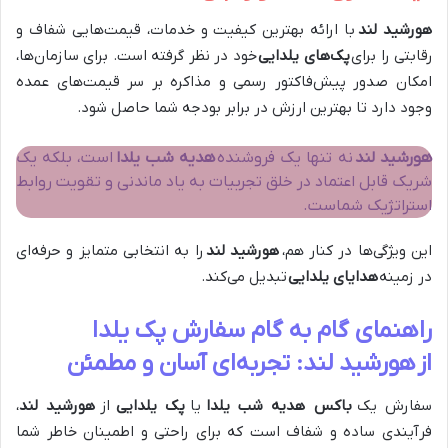
هورشید لند
با ارائه بهترین کیفیت و خدمات، قیمت‌هایی شفاف و
رقابتی را برای
پک‌های یلدایی
خود در نظر گرفته است. برای سازمان‌ها،
امکان صدور پیش‌فاکتور رسمی و مذاکره بر سر قیمت‌های عمده
وجود دارد تا بهترین ارزش در برابر بودجه شما حاصل شود.
هورشید لند
نه تنها یک فروشنده
هدیه شب یلدا
است، بلکه یک
شریک قابل اعتماد در خلق تجربیات به یاد ماندنی و تقویت روابط
استراتژیک شماست.
این ویژگی‌ها در کنار هم،
هورشید لند
را به انتخابی متمایز و حرفه‌ای
در زمینه
هدایای یلدایی
تبدیل می‌کند.
راهنمای گام به گام سفارش پک یلدا
از
هورشید لند
: تجربه‌ای آسان و مطمئن
سفارش یک
باکس هدیه شب یلدا
یا
پک یلدایی
از
هورشید لند
،
فرآیندی ساده و شفاف است که برای راحتی و اطمینان خاطر شما