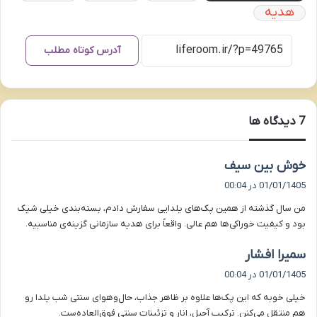
هدیه
آدرس کوتاه مطلب
‫7 دیدگاه ها
گ
خوش بین سیف
ف
01/01/1405 در 00:04
ت
من سال گذشته از همین پک‌های یلدایی سفارش دادم، بسته‌بندی خیلی شیک
:
بود و کیفیت خوراکی‌ها هم عالی. واقعاً برای هدیه سازمانی گزینه‌ی مناسبیه.
گ
سمیرا افشار
ف
01/01/1405 در 00:04
ت
خیلی خوبه که این پک‌ها علاوه بر ظاهر جذاب، حال‌وهوای سنتی شب یلدا رو
:
هم منتقل می‌کنن. ترکیب آجیل، انار و تزئینات سنتی فوق‌العاده‌ست.