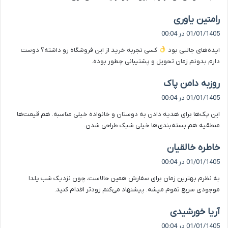
گ
رامتین یاوری
ف
01/01/1405 در 00:04
ت
ایده‌های جالبی بود
کسی تجربه خرید از این فروشگاه رو داشته؟ دوست
:
دارم بدونم زمان تحویل و پشتیبانی چطور بوده.
گ
روزبه دامن پاک
ف
01/01/1405 در 00:04
ت
این پک‌ها برای هدیه دادن به دوستان و خانواده خیلی مناسبه. هم قیمت‌ها
:
منطقیه هم بسته‌بندی‌ها خیلی شیک طراحی شدن.
گ
خاطره خالقیان
ف
01/01/1405 در 00:04
ت
به نظرم بهترین زمان برای سفارش همین حالاست، چون نزدیک شب یلدا
:
موجودی سریع تموم میشه. پیشنهاد می‌کنم زودتر اقدام کنید.
گ
آریا خورشیدی
ف
01/01/1405 در 00:04