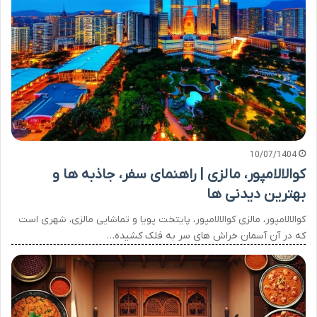
10/07/1404
کوالالامپور، مالزی | راهنمای سفر، جاذبه ها و
بهترین دیدنی ها
کوالالامپور، مالزی کوالالامپور، پایتخت پویا و تماشایی مالزی، شهری است
که در آن آسمان خراش های سر به فلک کشیده…