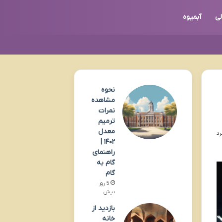
ی
آبمیوه
نحوه
مشاهده
نمرات
ترمیم
معدل
۱۴۰۲ |
راهنمای
گام به
گام
5 روز
پیش
بازدید از
خانه