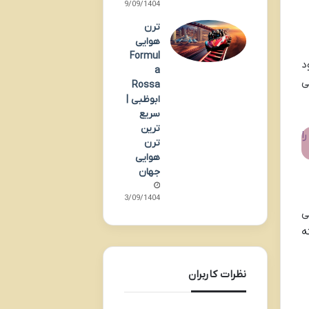
29/09/1404
ترن
هوایی
Formul
د
a
ی
Rossa
ابوظبی |
سریع
ترین
ا
ترن
هوایی
جهان
23/09/1404
ی
ه
نظرات کاربران