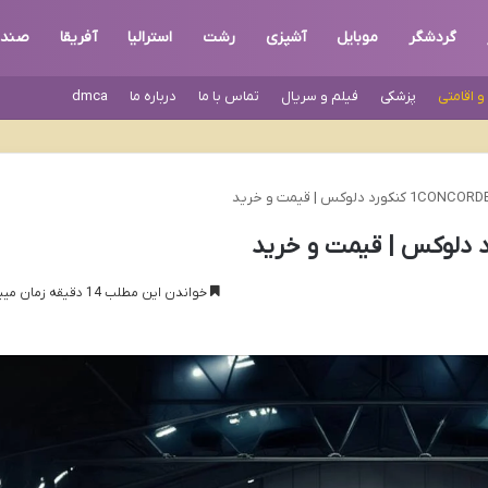
گردشگر
موبایل
آشپزی
رشت
استرالیا
آفریقا
صندل
 اقامتی
پزشکی
فیلم و سریال
تماس با ما
درباره ما
dmca
نکورد دلوکس | قیمت و خرید
خواندن این مطلب 14 دقیقه زمان میبرد