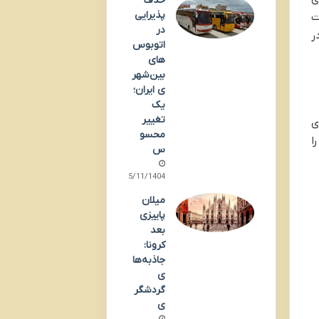
حذف
پذیرایی
ت
در
ر
اتوبوس‌
های
بین‌شهر
ی ایران؛
یک
تغییر
ی
محسو
را
س
25/11/1404
میلان
پاییزی
بعد
کرونا:
جاذبه‌ها
ی
گردشگر
ی