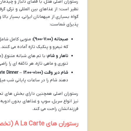
رستوران اصلی هتل، با فضای دلباز و چیدمان 
نظیر است؛ از غذاهای بین المللی و ترکی گرف
گواه بسیاری از میهمانان ایرانی، بسیار بال
پذیرای شماست:
صبحانه (۷:۰۰-۹:۰۰):
منویی کامل شامل س
که نیمرو و پنکیک تازه آماده می کنند
ناهار و شام:
با تم های شبانه متنوع (ما
تنوری و ماهی تازه، هر ذائقه ای را راض
شام دیر وقت (Late Dinner – ۱۲:۰۰-۰۱:۰۰):
دهند شام را در ساعات پایانی شب میل 
رستوران اصلی همچنین دارای بخش های تخصص
نیز انواع سریل، سوپ و غذاهای بدون ادویه
فرزندانشان راحت می کند.
رستوران های A La Carte (تخصصی)