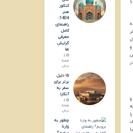
ا
کنکور
هنر
1404:
ه
راهنمای
کامل
ر
معرفی
ل
گرایش
و
ها
ن
2
هفته
ر
پیش
۱۵ دلیل
برتر برای
سفر به
آنکارا
 و
2
ه
هفته
پیش
را
چطور به
ف
وارنا
ا
برویم؟