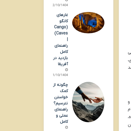
02/10/1404
غارهای
کانگو
(Cango
Caves)
|
راهنمای
کامل
ی
بازدید در
ه ای،
آفریقا
د
01/10/1404
چگونه از
کمک
خواستن
و
نترسیم؟
م
راهنمای
عملی و
،
کامل
ن