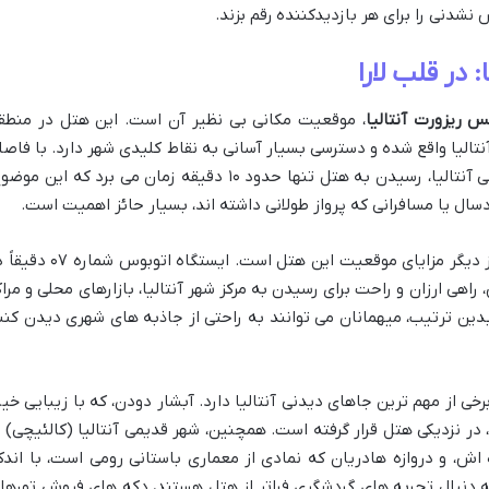
نشدنی را برای هر بازدیدکننده رقم بزند.
در قلب لارا
س ریزورت آنتالیا
، موقعیت مکانی بی نظیر آن است. این هتل در منطق
و توریستی Lara Turizm Merkezi در آنتالیا واقع شده و دسترسی بسیار آسانی به نقاط کلیدی شهر دارد. با فاص
تقریبی ۱۰ تا ۱۶ کیلومتر تا فرودگاه بین المللی آنتالیا، رسیدن به هتل تنها حدود ۱۰ دقیقه زمان می برد که این م
سال یا مسافرانی که پرواز طولانی داشته اند، بسیار حائز اهمیت است.
سهولت دسترسی به حمل ونقل عمومی نیز از دیگر مزایای موقعیت این هتل است. ایستگاه اتوبوس
راهی ارزان و راحت برای رسیدن به مرکز شهر آنتالیا، بازارهای محلی و مراک
بدین ترتیب، میهمانان می توانند به راحتی از جاذبه های شهری دیدن کنن
خی از مهم ترین جاهای دیدنی آنتالیا دارد. آبشار دودن، که با زیبایی خیر
در نزدیکی هتل قرار گرفته است. همچنین، شهر قدیمی آنتالیا (کالئیچی) ب
 و دروازه هادریان که نمادی از معماری باستانی رومی است، با اندک
 دنبال تجربه های گردشگری فراتر از هتل هستند، دکه های فروش تورها