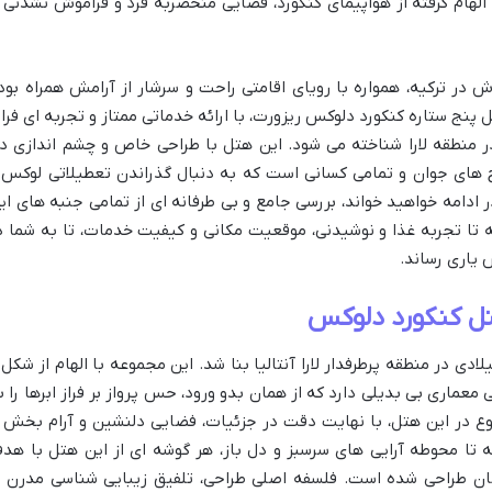
با معماری الهام گرفته از هواپیمای کنکورد، فضایی منحصربه فرد و فراموش نشدنی ر
 در ترکیه، همواره با رویای اقامتی راحت و سرشار از آرامش همراه بود
پنج ستاره کنکورد دلوکس ریزورت، با ارائه خدماتی ممتاز و تجربه ای فرات
 در منطقه لارا شناخته می شود. این هتل با طراحی خاص و چشم اندازی د
وج های جوان و تمامی کسانی است که به دنبال گذراندن تعطیلاتی لوکس 
ادامه خواهید خواند، بررسی جامع و بی طرفانه ای از تمامی جنبه های ای
ه تا تجربه غذا و نوشیدنی، موقعیت مکانی و کیفیت خدمات، تا به شما د
 یاری رساند.
تل کنکورد دلوکس
کنکورد دلوکس ریزورت در سال ۲۰۰۵ میلادی در منطقه پرطرفدار لارا آنتالیا بنا شد. این مجموعه با الهام از شکل
ماری بی بدیلی دارد که از همان بدو ورود، حس پرواز بر فراز ابرها را ب
. ۴۰۱ واحد اقامتی متنوع در این هتل، با نهایت دقت در جزئیات، فضایی دلنشین و آرام بخش 
ته تا محوطه آرایی های سرسبز و دل باز، هر گوشه ای از این هتل با هد
ان طراحی شده است. فلسفه اصلی طراحی، تلفیق زیبایی شناسی مدرن ب