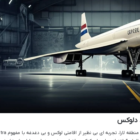
هتل کنکورد دلوکس ریزورت آنتالیا، واقع در منطقه لارا، تجربه ای بی نظیر از