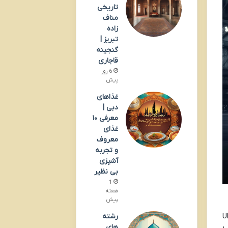
تاریخی
مناف
زاده
تبریز |
گنجینه
قاجاری
6 روز
پیش
غذاهای
دبی |
معرفی ۱۰
غذای
معروف
و تجربه
آشپزی
بی نظیر
1
هفته
پیش
 اقامتی لوکس و بی دغدغه با مفهوم Ultra
رشته
های