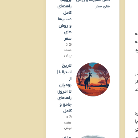
راهنمای
کامل
مسیرها
و روش
های
ه
سفر
له
2
وضوع،
هفته
پیش
تاریخ
استرالیا |
 شماره ۰۷ دقیقاً در
از
ز
بومیان
د
تا امروز؛
راهنمای
جامع و
کامل
ه
3
ا
هفته
پیش
ی
ی