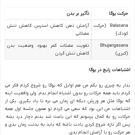
حرکت یوگا
تأثیر بر بدن
Balasana (حرکت
آرامش ذهن کاهش استرس کاهش تنش
کودک)
عضلانی
Bhujangasana
تقویت عضلات کمر بهبود وضعیت بدن
(کبری)
کاهش تنش گردن
اشتباهات رایج در یوگا
بذار یه چیزی رو بگم من هم اوایل که یوگا رو شروع کردم فکر می
کردم باید همه حرکات رو بدون اشتباه انجام بدم. ولی واقعیت اینه
که یوگا مثل هر ورزش دیگه ای زمان می بره تا یاد بگیری. یکی از
اشتباهات من این بود که سعی می کردم تو همون جلسه اول همه
حرکات رو به کمال برسونم که این باعث شد بدنم دچار درد بشه.
پس اگر تازه شروع کردی یادت باشه که باید به بدنت زمان بدی و
هر حرکت رو با آرامش انجام بدی.