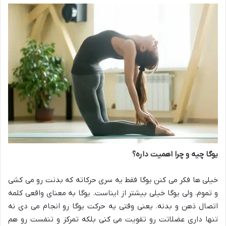
یوگا چیه و چرا اهمیت داره؟
خیلی ها فکر می کنن یوگا فقط یه سری حرکاته که بدنت رو می کشی
و تموم. ولی یوگا خیلی بیشتر از ایناست. یوگا به معنای واقعی کلمه
اتصال ذهن و بدنه. یعنی وقتی یه حرکت یوگا رو انجام می دی نه
تنها داری عضلاتت رو تقویت می کنی بلکه تمرکز و تنفست رو هم