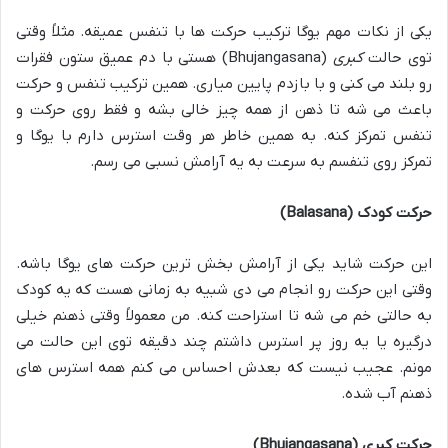
یکی از نکات مهم یوگا ترکیب حرکت ها با تنفس عمیقه. مثلاً وقتی
توی حالت
کبری
(Bhujangasana) هستی با دم عمیق ستون فقرات
رو بلند می کنی و با بازدم پایین میاری. همین ترکیب تنفس و حرکت
باعث می شه تا ذهن از همه چیز خالی بشه و فقط روی حرکت و
تنفس تمرکز کنه. به همین خاطر هر وقت استرس دارم با یوگا و
تمرکز روی تنفسم به سرعت به یه آرامش نسبی می رسم.
حرکت کودک
(Balasana)
این حرکت شاید یکی از آرامش بخش ترین حرکت های یوگا باشه.
وقتی این حرکت رو انجام می دی شبیه به زمانی هست که یه کودک
به حالتی خم می شه تا استراحت کنه. من معمولاً وقتی ذهنم خیلی
درگیره یا یه روز پر استرس داشتم چند دقیقه توی این حالت می
مونم. عجیب نیست که بعدش احساس می کنم همه استرس های
ذهنم آب شده.
حرکت کبری
(Bhujangasana)