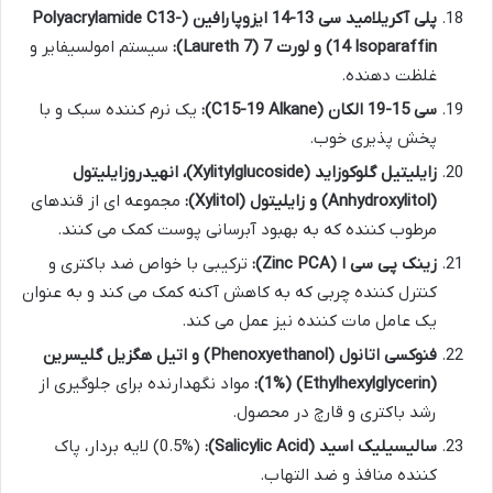
پلی آکریلامید سی 13-14 ایزوپارافین (Polyacrylamide C13-
14 Isoparaffin) و لورت 7 (Laureth 7):
سیستم امولسیفایر و
غلظت دهنده.
سی 15-19 الکان (C15-19 Alkane):
یک نرم کننده سبک و با
پخش پذیری خوب.
زایلیتیل گلوکوزاید (Xylitylglucoside)، انهیدروزایلیتول
(Anhydroxylitol) و زایلیتول (Xylitol):
مجموعه ای از قندهای
مرطوب کننده که به بهبود آبرسانی پوست کمک می کنند.
زینک پی سی ا (Zinc PCA):
ترکیبی با خواص ضد باکتری و
کنترل کننده چربی که به کاهش آکنه کمک می کند و به عنوان
یک عامل مات کننده نیز عمل می کند.
فنوکسی اتانول (Phenoxyethanol) و اتیل هگزیل گلیسرین
(Ethylhexylglycerin) (1%):
مواد نگهدارنده برای جلوگیری از
رشد باکتری و قارچ در محصول.
سالیسیلیک اسید (Salicylic Acid):
(0.5%) لایه بردار، پاک
کننده منافذ و ضد التهاب.