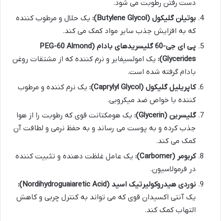
دست رفتن رطوبت می شود.
بوتیلن گلیکول (Butylene Glycol):
یک حلال و مرطوب کننده
که به افزایش جذب سایر مواد کمک می کند.
پی ای جی-60 گلیسریدهای بادام (PEG-60 Almond
Glycerides):
یک امولسیفایر و نرم کننده که از مشتقات روغن
بادام گرفته شده است.
کاپریلیل گلیکول (Caprylyl Glycol):
یک نرم کننده و مرطوب
کننده با خواص ضد میکروبی.
گلیسرین (Glycerin):
یک هومکتانت قوی که رطوبت را از هوا
جذب کرده و به پوست می رساند و به حفظ نرمی و لطافت آن
کمک می کند.
کربومر (Carbomer):
یک عامل غلظت دهنده و تثبیت کننده
در فرمولاسیون.
نوردی هیدروکولیرتیک اسید (Nordihydroguaiaretic Acid):
یک آنتی اکسیدان قوی که می تواند به کنترل چربی و کاهش
التهاب کمک کند.