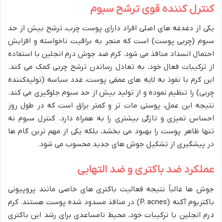
کنترل کننده قوی ترشح سبوم
یکی از دغدغه های اصلی افراد دارای پوست چرب، ترشح بیش از حد
سبوم (چربی پوست) است که منجر به براقیت ناخواسته و افزایش
احتمال انسداد منافذ می شود. کرم ضد جوش درم انجلین با استفاده
از ترکیبات فعال خود، به تعادل رساندن ترشح چربی کمک می کند.
این کرم با نفوذ به لایه های عمقی پوست، غدد سباسه (تولیدکننده
چربی) را تنظیم نموده و از تولید بیش از حد سبوم جلوگیری می کند.
نتیجه این عمل، پوستی مات تر و کمتر براق است که در طول روز
احساس تمیزی و تازگی بیشتری را به همراه دارد. کنترل سبوم نه
تنها ظاهر پوست را بهبود می بخشد، بلکه یکی از مهم ترین گام ها
در پیشگیری از تشکیل جوش های جدید محسوب می شود.
عملکرد ضد باکتری و ضد التهابی
جوش ها غالباً نتیجه فعالیت باکتری های خاصی مانند پروپیونی
باکتریوم آکنه (P. acnes) در منافذ مسدود شده پوست هستند. کرم
درم انجلین با ترکیبات خود، محیط نامساعدی برای رشد این باکتری