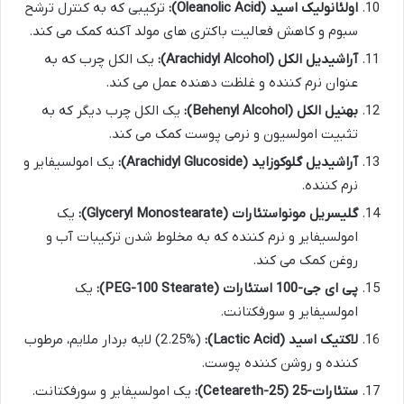
اولئانولیک اسید (Oleanolic Acid):
ترکیبی که به کنترل ترشح
سبوم و کاهش فعالیت باکتری های مولد آکنه کمک می کند.
آراشیدیل الکل (Arachidyl Alcohol):
یک الکل چرب که به
عنوان نرم کننده و غلظت دهنده عمل می کند.
بهنیل الکل (Behenyl Alcohol):
یک الکل چرب دیگر که به
تثبیت امولسیون و نرمی پوست کمک می کند.
آراشیدیل گلوکوزاید (Arachidyl Glucoside):
یک امولسیفایر و
نرم کننده.
گلیسریل مونواستئارات (Glyceryl Monostearate):
یک
امولسیفایر و نرم کننده که به مخلوط شدن ترکیبات آب و
روغن کمک می کند.
پی ای جی-100 استئارات (PEG-100 Stearate):
یک
امولسیفایر و سورفکتانت.
لاکتیک اسید (Lactic Acid):
(2.25%) لایه بردار ملایم، مرطوب
کننده و روشن کننده پوست.
ستئارات-25 (Ceteareth-25):
یک امولسیفایر و سورفکتانت.