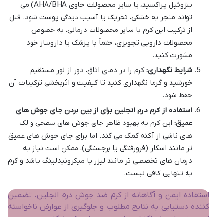
بنزوئیل پراکسید، یا سایر محصولات حاوی AHA/BHA) می
تواند منجر به خشکی، تحریک یا آسیب دیدگی پوست شود. قبل
از ترکیب این کرم با سایر محصولات درمانی، به خصوص
محصولات دارویی تجویزی، حتماً با پزشک یا داروساز خود
مشورت کنید.
شرایط نگهداری:
کرم را در دمای اتاق، دور از نور مستقیم
خورشید و گرما نگهداری کنید تا کیفیت و اثربخشی ترکیبات آن
حفظ شود.
استفاده از کرم درم انجلین برای از بین بردن جای جوش های
عمیق:
این کرم به بهبود ظاهر جای جوش های سطحی و لک
های ناشی از آکنه کمک می کند. اما برای جای جوش های عمیق
تر مانند اسکار (فرورفتگی یا برجستگی)، ممکن است نیاز به
درمان های تخصصی تر مانند لیزر یا میکرونیدلینگ باشد و کرم
به تنهایی کافی نیست.
استفاده ایمن و آگاهانه از کرم ضد جوش درم انجلین، تضمین
کننده دستیابی به نتایج مطلوب و جلوگیری از عوارض ناخواسته