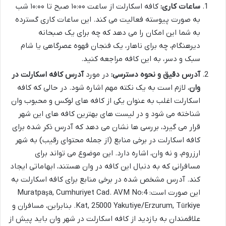
ساعات کاری:
کافه اسکارلت از ساعت ۱۰:۰۰ صبح تا ۱۰:۰۰ شب
به صورت پیوسته فعالیت می کند. این ساعات کاری گسترده
به شما این امکان را می دهد که چه برای یک صبحانه
دیرهنگام، چه برای ناهار، یک فنجان قهوه عصرگاهی یا شام
سبک و دسر، به این کافه مراجعه کنید.
آدرس دقیق و نحوه دسترسی:
در مورد
آدرس کافه اسکارلت در
وان
، لازم است به یک نکته مهم اشاره شود. در حالی که کافه
اسکارلت اغلب به عنوان یکی از کافه های لوکس و محبوب وان
شناخته می شود و در لیست های بهترین کافه های این شهر
قرار می گیرد، بررسی ها نشان می دهد که آدرس ذکر شده برای
کافه اسکارلت در برخی منابع (از جمله محتوای رقیب) به شهر
ارزروم، و نه وان، اشاره دارد. این موضوع می تواند برای
مسافرانی که به دنبال این کافه در وان هستند، ابهاماتی ایجاد
کند. آدرس مشخص شده در برخی منابع برای کافه اسکارلت به
این صورت است: Muratpaşa, Cumhuriyet Cad. AVM No:4
Kat, 25000 Yakutiye/Erzurum, Türkiye. بنابراین، مسافران و
علاقمندان به بازدید از کافه اسکارلت در شهر وان باید پیش از