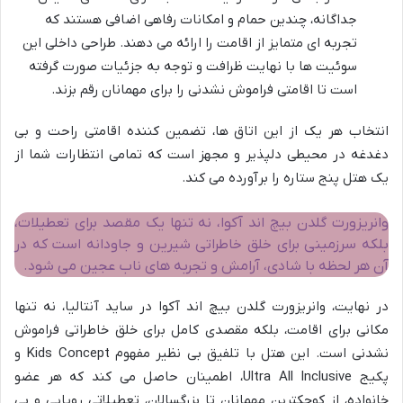
جداگانه، چندین حمام و امکانات رفاهی اضافی هستند که
تجربه ای متمایز از اقامت را ارائه می دهند. طراحی داخلی این
سوئیت ها با نهایت ظرافت و توجه به جزئیات صورت گرفته
است تا اقامتی فراموش نشدنی را برای مهمانان رقم بزند.
انتخاب هر یک از این اتاق ها، تضمین کننده اقامتی راحت و بی
دغدغه در محیطی دلپذیر و مجهز است که تمامی انتظارات شما از
یک هتل پنج ستاره را برآورده می کند.
وانریزورت گلدن بیچ اند آکوا، نه تنها یک مقصد برای تعطیلات،
بلکه سرزمینی برای خلق خاطراتی شیرین و جاودانه است که در
آن هر لحظه با شادی، آرامش و تجربه های ناب عجین می شود.
در نهایت، وانریزورت گلدن بیچ اند آکوا در ساید آنتالیا، نه تنها
مکانی برای اقامت، بلکه مقصدی کامل برای خلق خاطراتی فراموش
نشدنی است. این هتل با تلفیق بی نظیر مفهوم Kids Concept و
پکیج Ultra All Inclusive، اطمینان حاصل می کند که هر عضو
خانواده، از کوچکترین مهمانان تا بزرگسالان، تعطیلاتی رویایی و بی