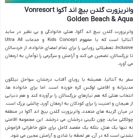
وانریزورت گلدن بیچ اند آکوا Vonresort
Golden Beach & Aqua
وانریزورت گلدن بیچ اند آکوا، هتلی خانوادگی و بی نظیر در ساید
آنتالیا است که با مفهوم Kids Concept و خدمات Ultra All
Inclusive، تعطیلاتی رویایی را برای تمام اعضای خانواده، از خردسالان
تا بزرگسالان، تضمین می کند و آرامش و سرگرمی را توأمان به ارمغان
می آورد.
سفر به آنتالیا، همیشه با رویای آفتاب درخشان، سواحل نیلگون
مدیترانه و اقامتی لوکس گره خورده است. اما برای خانواده ها،
انتخاب هتلی که هم نیازهای بزرگسالان را برآورده کند و هم دنیایی
از هیجان و امنیت را برای کودکان به ارمغان آورد، چالشی بزرگ است.
در میان گزینه های متعدد، وانریزورت گلدن بیچ اند آکوا در منطقه
چولاکلی ساید، چون نگینی درخشان می درخشد. این مجموعه اقامتی
نه تنها یک هتل، بلکه یک مقصد کامل برای خلق خاطراتی فراموش
نشدنی است که در آن، هر لحظه با شادی و آرامش عجین می شود.