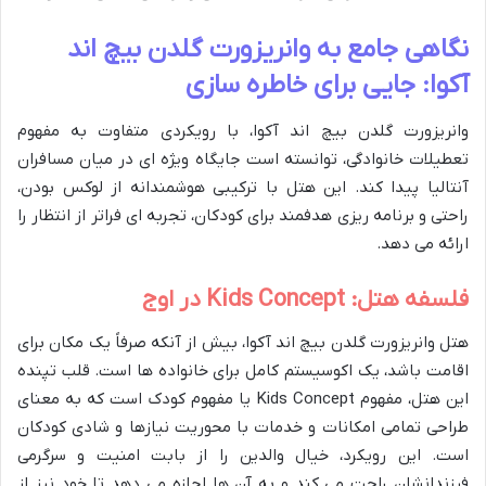
نگاهی جامع به وانریزورت گلدن بیچ اند
آکوا: جایی برای خاطره سازی
وانریزورت گلدن بیچ اند آکوا، با رویکردی متفاوت به مفهوم
تعطیلات خانوادگی، توانسته است جایگاه ویژه ای در میان مسافران
آنتالیا پیدا کند. این هتل با ترکیبی هوشمندانه از لوکس بودن،
راحتی و برنامه ریزی هدفمند برای کودکان، تجربه ای فراتر از انتظار را
ارائه می دهد.
فلسفه هتل: Kids Concept در اوج
هتل وانریزورت گلدن بیچ اند آکوا، بیش از آنکه صرفاً یک مکان برای
اقامت باشد، یک اکوسیستم کامل برای خانواده ها است. قلب تپنده
این هتل، مفهوم Kids Concept یا مفهوم کودک است که به معنای
طراحی تمامی امکانات و خدمات با محوریت نیازها و شادی کودکان
است. این رویکرد، خیال والدین را از بابت امنیت و سرگرمی
فرزندانشان راحت می کند و به آن ها اجازه می دهد تا خود نیز از