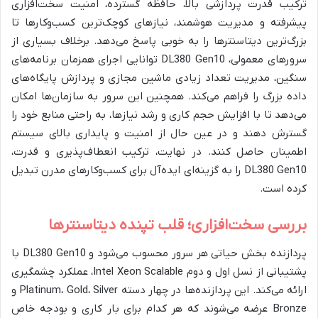
ترکیب قدرت پردازشی بالا، حافظه گسترده، امنیت سخت‌افزاری
پیشرفته و مدیریت هوشمند، نیازهای کوچک‌ترین کسب‌وکارها تا
بزرگ‌ترین دیتاسنترها را به خوبی پاسخ می‌دهد. برخلاف بسیاری از
سرورهای معمولی، DL380 Gen10 توانایی اجرای همزمان برنامه‌های
سنگین، مدیریت تعداد زیادی ماشین مجازی و پردازش پایگاه‌های
داده بزرگ را فراهم می‌کند. همچنین این سرور به سازمان‌ها امکان
می‌دهد تا با افزایش حجم کاری و رشد نیازها، به راحتی منابع خود را
گسترش دهند و در عین حال از امنیت و پایداری بالای سیستم
اطمینان حاصل کنند. در نهایت، ترکیب انعطاف‌پذیری و قدرت،
DL380 Gen10 را به گزینه‌ای ایده‌آل برای کسب‌وکارهای مدرن تبدیل
کرده است.
بررسی سخت‌افزاری؛ قلب تپنده دیتاسنترها
پردازنده بخش حیاتی هر سرور محسوب می‌شود و DL380 Gen10 با
پشتیبانی از نسل اول و دوم Intel Xeon Scalable، عملکرد چشمگیری
ارائه می‌کند. این پردازنده‌ها در چهار دسته Platinum، Gold، Silver و
Bronze عرضه می‌شوند که هر کدام برای بار کاری و بودجه خاص