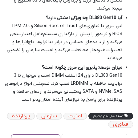
تحلیل داده‌های بزرگ و پردازش پایگاه‌های داده سنگین را
بهینه می‌کند.
آیا
DL380 Gen10
چه ویژگی امنیتی دارد؟
این سرور با فناوری‌های Silicon Root of Trust و TPM 2.0،
BIOS و فریمور را پیش از بارگذاری سیستم‌عامل اعتبارسنجی
می‌کند و از داده‌های حساس در برابر بدافزارها، باج‌افزارها و
تغییرات غیرمجاز محافظت می‌کند و امنیت سازمان را تضمین
می‌نماید.
میزان توسعه‌پذیری این سرور چگونه است؟
DL380 Gen10 دارای 24 اسلات DIMM است و می‌توان تا 3
ترابایت حافظه با LRDIMM نصب کرد. همچنین انواع درایوهای
NVMe، SAS و SATA پشتیبانی می‌شوند و ارتقای حافظه و
پردازنده برای پاسخ به نیازهای آینده امکان‌پذیر است.
امنیت
سازمان
پردازنده
دسته های هم موضوع
فناوری