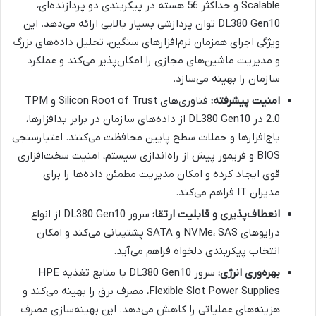
Scalable و حداکثر 56 هسته در پیکربندی دو پردازنده‌ای،
DL380 Gen10 توان پردازشی بسیار بالایی ارائه می‌دهد. این
ویژگی اجرای همزمان نرم‌افزارهای سنگین، تحلیل داده‌های بزرگ
و مدیریت ماشین‌های مجازی را امکان‌پذیر می‌کند و عملکرد
سازمان را بهینه می‌سازد.
امنیت پیشرفته:
فناوری‌های Silicon Root of Trust و TPM
2.0 در DL380 Gen10 از داده‌های سازمان در برابر بدافزارها،
باج‌افزارها و حملات سطح پایین محافظت می‌کنند. اعتبارسنجی
BIOS و فریمور پیش از راه‌اندازی سیستم، امنیت سخت‌افزاری
قوی ایجاد کرده و امکان مدیریت مطمئن داده‌ها را برای
مدیران IT فراهم می‌کند.
انعطاف‌پذیری و قابلیت ارتقا:
سرور DL380 Gen10 از انواع
درایوهای NVMe، SAS و SATA پشتیبانی می‌کند و امکان
انتخاب پیکربندی دلخواه فراهم می‌آید.
بهره‌وری انرژی:
سرور DL380 Gen10 با منابع تغذیه HPE
Flexible Slot Power Supplies، مصرف برق را بهینه می‌کند و
هزینه‌های عملیاتی را کاهش می‌دهد. این بهینه‌سازی مصرف