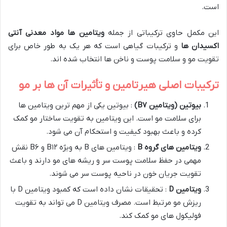
است.
این مکمل حاوی ترکیباتی از جمله
ویتامین ها مواد معدنی آنتی
اکسیدان ها
و ترکیبات گیاهی است که هر یک به طور خاص برای
تقویت مو و سلامت پوست و ناخن ها انتخاب شده اند.
ترکیبات اصلی هیرتامین و تأثیرات آن ها بر مو
بیوتین
(
ویتامین
B
۷
)
: بیوتین یکی از مهم ترین ویتامین ها
برای سلامت مو است. این ویتامین به تقویت ساختار مو کمک
کرده و باعث بهبود کیفیت و استحکام آن می شود.
ویتامین های گروه
B
: ویتامین های B به ویژه B۱۲ و B۶ نقش
مهمی در حفظ سلامت پوست سر و ریشه های مو دارند و باعث
تقویت جریان خون در ناحیه پوست سر می شوند.
ویتامین
D
: تحقیقات نشان داده است که کمبود ویتامین D با
ریزش مو مرتبط است. مصرف ویتامین D می تواند به تقویت
فولیکول های مو کمک کند.