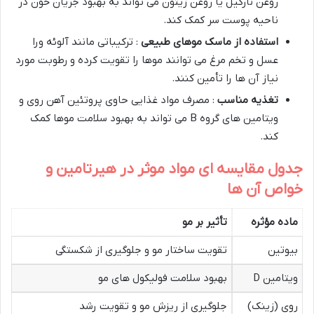
روغن نارگیل یا روغن زیتون می تواند به بهبود جریان خون در
ناحیه پوست سر کمک کند.
استفاده از ماسک موهای طبیعی
: ترکیباتی مانند آلوئه ورا
عسل و تخم مرغ می توانند موها را تقویت کرده و رطوبت مورد
نیاز آن ها را تأمین کنند.
تغذیه مناسب
: مصرف مواد غذایی حاوی پروتئین آهن روی و
ویتامین های گروه B می تواند به بهبود سلامت موها کمک
کند.
جدول مقایسه ای مواد موثر در هیرتامین و
خواص آن ها
ماده مؤثره
تأثیر بر مو
بیوتین
تقویت ساختار مو و جلوگیری از شکستگی
ویتامین D
بهبود سلامت فولیکول های مو
روی (زینک)
جلوگیری از ریزش مو و تقویت رشد