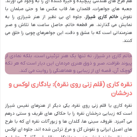
هم طرح های هندسی پیچیده و خیره کننده ای را به وجود می آورند.
جعبه های جواهرات، قلمدان ها، قاب عکس ها و حتی مبلمان با
نقوش
خاتم کاری شیراز
، جلوه ای بی نظیر از هنر شیرازی را به
نمایش می گذارند. هر قطعه خاتم، حاصل ساعت ها تلاش و صبر
هنرمندانی است که با عشق و دقت، این جواهرهای چوبی را خلق می
کنند.
خاتم کاری در شیراز، نه تنها یک هنر تزئینی است، بلکه نمادی از
پیوند ظرافت، صبر و ذوق هنری مردمان این دیار است که هر تکه
کوچک آن، قصه ای از زیبایی و هماهنگی را روایت می کند.
نقره کاری (قلم زنی روی نقره): یادگاری لوکس و
درخشان
نقره کاری یا قلم زنی روی نقره، یکی دیگر از هنرهای نفیس شیراز
است که زیبایی درخشان نقره را با حکاکی های ظریف و سنتی درهم
می آمیزد. ظروف، سینی ها، گلدان ها و زیورآلات نقره ای که با طرح
های اصیل ایرانی و نقوش گل و مرغ تزئین شده اند، جلوه ای لوکس