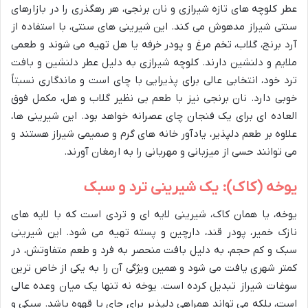
عطر کلوچه های تازه شیرازی و نان برنجی، هر رهگذری را در بازارهای
سنتی شیراز مدهوش می کند. این شیرینی های سنتی، با استفاده از
آرد برنج، گلاب، تخم مرغ و پودر خرفه یا هل تهیه می شوند و طعمی
ملایم و دلنشین دارند. کلوچه شیرازی به دلیل عطر دلنشین و بافت
ترد خود، انتخابی عالی برای پذیرایی با چای است و ماندگاری نسبتاً
خوبی دارد. نان برنجی نیز با طعم بی نظیر گلاب و هل، مکمل فوق
العاده ای برای یک فنجان چای عصرانه خواهد بود. این شیرینی ها،
علاوه بر طعم دلپذیر، یادآور خانه های گرم و صمیمی شیراز هستند و
می توانند حسی از میزبانی و مهربانی را به ارمغان آورند.
یوخه (کاک): یک شیرینی ترد و سبک
یوخه، یا همان کاک، شیرینی لایه ای و تردی است که با لایه های
نازک خمیر، پودر قند، دارچین و پسته تهیه می شود. این شیرینی
سبک و کم حجم، به دلیل بافت منحصر به فرد و طعم متفاوتش، در
کمتر شهری یافت می شود و همین ویژگی آن را به یکی از خاص ترین
سوغات شیراز تبدیل کرده است. یوخه نه تنها یک میان وعده عالی
است، بلکه می تواند همراهی دلپذیر برای چای یا قهوه باشد. سبکی و