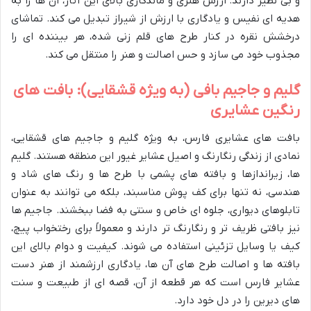
و بی نظیر دارند. ارزش هنری و ماندگاری بالای این آثار، آن ها را به
هدیه ای نفیس و یادگاری با ارزش از شیراز تبدیل می کند. تماشای
درخشش نقره در کنار طرح های قلم زنی شده، هر بیننده ای را
مجذوب خود می سازد و حس اصالت و هنر را منتقل می کند.
گلیم و جاجیم بافی (به ویژه قشقایی): بافت های
رنگین عشایری
بافت های عشایری فارس، به ویژه گلیم و جاجیم های قشقایی،
نمادی از زندگی رنگارنگ و اصیل عشایر غیور این منطقه هستند. گلیم
ها، زیراندازها و بافته های پشمی با طرح ها و رنگ های شاد و
هندسی، نه تنها برای کف پوش مناسبند، بلکه می توانند به عنوان
تابلوهای دیواری، جلوه ای خاص و سنتی به فضا ببخشند. جاجیم ها
نیز بافتی ظریف تر و رنگارنگ تر دارند و معمولاً برای رختخواب پیچ،
کیف یا وسایل تزئینی استفاده می شوند. کیفیت و دوام بالای این
بافته ها و اصالت طرح های آن ها، یادگاری ارزشمند از هنر دست
عشایر فارس است که هر قطعه از آن، قصه ای از طبیعت و سنت
های دیرین را در دل خود دارد.