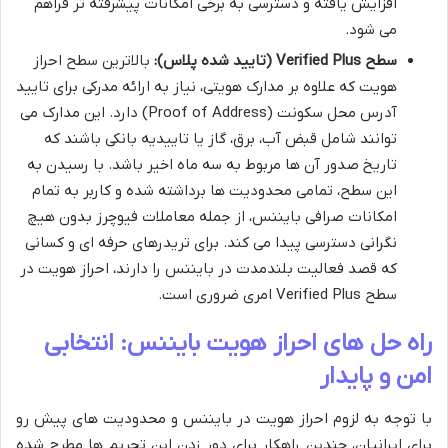
افزایش یافته و دسترسی به برخی امکانات پیشرفته تر فراهم
می شود.
سطح Verified Plus (تایید شده پلاس):
بالاترین سطح احراز
هویت که علاوه بر مدارک هویتی، نیاز به ارائه مدرکی برای تایید
آدرس محل سکونت (Proof of Address) دارد. این مدارک می
توانند شامل قبض آب، برق، گاز یا تاییدیه بانکی باشند که
تاریخ صدور آن ها مربوط به سه ماه اخیر باشد. با رسیدن به
این سطح، تمامی محدودیت ها برداشته شده و کاربر به تمام
امکانات صرافی بایننس، از جمله معاملات فیوچرز بدون هیچ
نگرانی دسترسی پیدا می کند. برای تریدرهای حرفه ای و کسانی
که قصد فعالیت بلندمدت در بایننس را دارند، احراز هویت در
سطح Verified Plus امری ضروری است.
راه حل های احراز هویت بایننس: انتخابی
امن و پایدار
با توجه به لزوم احراز هویت در بایننس و محدودیت های پیش رو
برای ایرانیان، چندین راهکار برای دور زدن این تحریم ها مطرح شده