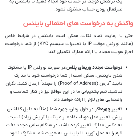
یک تراکنش کوچک در حساب خود انجام دهید تا بایننس به
غیرفعال بودن حساب مشکوک نشود.
واکنش به درخواست های احتمالی بایننس
حتی با رعایت تمام نکات، ممکن است بایننس در شرایط خاص
(مانند لو رفتن موقت IP یا تغییرات سیستم KYC) از شما درخواست
احراز هویت مجدد یا ارائه مدارک تکمیلی کند:
درخواست مجدد وریفای پلاس:
در صورت لو رفتن IP یا مشکوک
شدن بایننس، ممکن است از شما درخواست شود تا مدارک
تایید آدرس (Proof of Address) را مجدداً ارسال کنید. نگران
نباشید، تیم پشتیبانی ما در این مواقع نیز در کنار شماست و
راهنمایی های لازم را ارائه خواهد داد.
تغییر چهره:
اگر در طول زمان، چهره شما (مثلاً به دلیل گذاشتن
ریش، تغییر مدل مو، استفاده از عینک یا آرایش زیاد) نسبت
به عکس مدارک تغییر کرده باشد، در هنگام سلفی مجدد دقت
لازم را به عمل آورید تا بایننس به هویت شما مشکوک نشود.