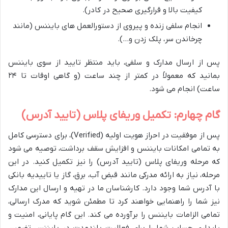
کیفیت بالا و قرارگیری صحیح در کادر).
انجام سلفی زنده و پیروی از دستورالعمل های بایننس (مانند
چرخاندن سر، پلک زدن و…).
پس از ارسال مدارک و سلفی، باید منتظر تایید از سوی بایننس
بمانید که معمولاً در کمتر از چند ساعت (و گاهی اوقات تا ۲۴
ساعت) انجام می شود.
گام چهارم: تکمیل وریفای پلاس (تایید آدرس)
پس از موفقیت در احراز هویت اولیه (Verified)، برای دسترسی کامل
به تمامی امکانات بایننس و افزایش سقف برداشت، توصیه می شود
که مرحله وریفای پلاس (تایید آدرس) را نیز تکمیل کنید. در این
مرحله، نیاز به ارائه مدرکی مانند قبض آب، برق، گاز یا تاییدیه بانکی
با آدرس شما وجود دارد. کارشناسان ما در تهیه و ارسال این مدارک
نیز شما را راهنمایی خواهند کرد تا مطمئن شوید که مدرک ارسالی،
تمامی الزامات بایننس را برآورده می کند. این گام پایانی، امنیت و
پایداری حساب شما را برای فعالیت بلندمدت در بایننس تضمین