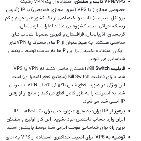
VPN/VPS ثابت و مطمئن:
استفاده از یک VPN (شبکه
خصوصی مجازی) یا VPS (سرور مجازی خصوصی) با IP (آدرس
پروتکل اینترنت) ثابت و اختصاصی از یک کشور غیرتحریم و کم
ریسک، حیاتی است. کشورهایی مانند امارات، ارمنستان،
گرجستان، آذربایجان، قزاقستان و قبرس معمولاً انتخاب های
مناسبی هستند. به هیچ عنوان از IPهای مشترک یا VPNهای
رایگان استفاده نکنید، زیرا این IPها به سرعت توسط بایننس
شناسایی می شوند.
قابلیت Kill Switch:
اطمینان حاصل کنید که VPN یا VPS
شما دارای قابلیت Kill Switch (سوئیچ قطع اضطراری) است.
این ویژگی در صورت قطع شدن ناگهانی اتصال VPN، دسترسی
شما به اینترنت را به طور کامل قطع می کند و مانع از لو رفتن
IP اصلی شما می شود.
پرهیز از IP ایران:
به هیچ عنوان، حتی برای یک لحظه، با IP
ایران وارد حساب بایننس خود نشوید. این کار، اولین و مطمئن
ترین راه برای شناسایی هویت ایرانی شما توسط بایننس است.
توصیه به VPS:
برای امنیت حداکثری، استفاده از VPS به جای