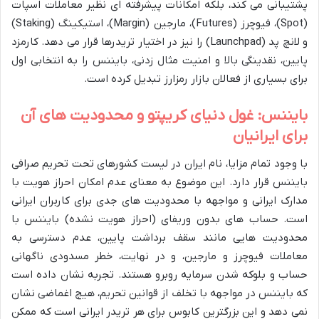
پشتیبانی می کند، بلکه امکانات پیشرفته ای نظیر معاملات اسپات
(Spot)، فیوچرز (Futures)، مارجین (Margin)، استیکینگ (Staking)
و لانچ پد (Launchpad) را نیز در اختیار تریدرها قرار می دهد. کارمزد
پایین، نقدینگی بالا و امنیت مثال زدنی، بایننس را به انتخابی اول
برای بسیاری از فعالان بازار رمزارز تبدیل کرده است.
بایننس: غول دنیای کریپتو و محدودیت های آن
برای ایرانیان
با وجود تمام مزایا، نام ایران در لیست کشورهای تحت تحریم صرافی
بایننس قرار دارد. این موضوع به معنای عدم امکان احراز هویت با
مدارک ایرانی و مواجهه با محدودیت های جدی برای کاربران ایرانی
است. حساب های بدون وریفای (احراز هویت نشده) بایننس با
محدودیت هایی مانند سقف برداشت پایین، عدم دسترسی به
معاملات فیوچرز و مارجین، و در نهایت، خطر مسدودی ناگهانی
حساب و بلوکه شدن سرمایه روبرو هستند. تجربه نشان داده است
که بایننس در مواجهه با تخلف از قوانین تحریم، هیچ اغماضی نشان
نمی دهد و این بزرگترین کابوس برای هر تریدر ایرانی است که ممکن