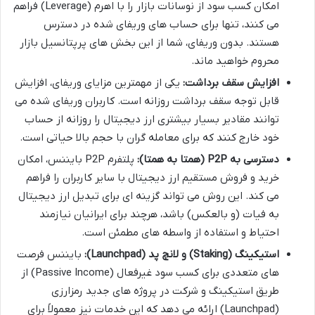
امکان کسب سود از نوسانات بازار را با اهرم (Leverage) فراهم
می کنند، تنها برای حساب های وریفای شده در دسترس
هستند. بدون وریفای، شما از این بخش های پرپتانسیل بازار
محروم خواهید ماند.
افزایش سقف برداشت:
یکی از مهمترین مزایای وریفای، افزایش
قابل توجه سقف برداشت روزانه است. کاربران وریفای شده می
توانند مقادیر بسیار بیشتری ارز دیجیتال را روزانه از حساب
خود خارج کنند که برای معامله گران با حجم بالا حیاتی است.
دسترسی به P2P (همتا به همتا):
پلتفرم P2P بایننس، امکان
خرید و فروش مستقیم ارز دیجیتال با سایر کاربران را فراهم
می کند. این روش می تواند گزینه ای برای تبدیل ارز دیجیتال
به فیات (و بالعکس) باشد، هرچند برای ایرانیان نیازمند
احتیاط و استفاده از واسطه های مطمئن است.
استیکینگ (Staking) و لانچ پد (Launchpad):
بایننس فرصت
های متعددی برای کسب سود غیرفعال (Passive Income) از
طریق استیکینگ و شرکت در پروژه های جدید رمزارزی
(Launchpad) ارائه می دهد که این خدمات نیز معمولاً برای