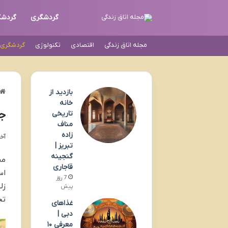
گردشگری
گردشگ
مجله اتاق زندگی
اقتصادی
تکنولوژی
گردشگری و
بازدید از
خانه
جا
تاریخی
مناف
زاده
آخری
تبریز |
گنجینه
من
قاجاری
اس
7 روز
زل
پیش
تج
غذاهای
دبی |
معرفی ۱۰