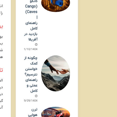
کانگو
ان
(Cango
Caves)
را
|
راهنمای
به
کامل
بازدید در
به
آفریقا
بس
شک
01/10/1404
هو
چگونه از
کمک
خواستن
تا
نترسیم؟
راهنمای
ال
عملی و
در
کامل
در
گی
29/09/1404
آب
ترن
هوایی