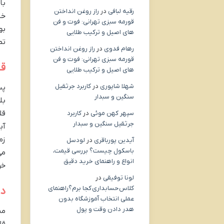
با
رقیه لبافی
در
راز روغن انداختن
قورمه سبزی تهرانی: فوت و فن
به
های اصیل و ترکیب طلایی
تم
رهام فدوی
در
راز روغن انداختن
قورمه سبزی تهرانی: فوت و فن
قل
های اصیل و ترکیب طلایی
شهلا شاپوری
در
کاربرد جرثقیل
پس
سنگین و سبدار
بل
قل
سپهر کهن موئی
در
کاربرد
جرثقیل سنگین و سبدار
آب
زم
آیدین پورباقری
در
لودسل
باسکول چیست؟ بررسی قیمت،
می
انواع و راهنمای خرید دقیق
خو
لونا توفیقی
در
کلاس حسابداری کجا برم؟راهنمای
دی
عملی انتخاب آموزشگاه بدون
هدر دادن وقت و پول
من
قل