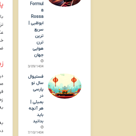
پا
Formul
a
با
Rossa
ابوظبی |
تر
سریع
عک
ترین
خل
ترن
ضر
هوایی
جهان
ز
23/09/1404
در
فستیوال
سال نو
مط
پارسی
فر
در
زم
بمبئی |
به
هر آنچه
باید
بدانید
به
دس
07/10/1404