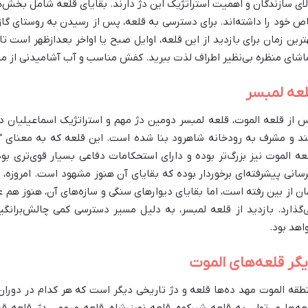
لای سازندگان و اهمیت استراتژیک این دژ دارند. بقایای قلعه شامل بخش‌ه
ترین زمان برای بازدید از این قلعه، اوایل صبح یا اواخر بعدازظهر است تا
اشای منظره بی‌نظیر اطراف لذت ببرید. کفش مناسب و آب آشامیدنی از مل
عه لمبسر
 از قلعه الموت، قلعه لمبسر دومین دژ مهم و استراتژیک اسماعیلیان د
ند و مشرف به رودخانه شاهرود بنا شده است. این قلعه که به معنای “ب
عه الموت نیز بزرگ‌تر بوده و دارای استحکامات دفاعی بسیار قوی‌تری بو
رسانی پیشرفته‌ای برخوردار بوده که بقایای آن هنوز مشهود است. امروزه،
ان از بین رفته است، اما بقایای دیوارهای سنگی و سازه‌های آن، هنوز هم
‌گذارد. بازدید از قلعه لمبسر، به دلیل مسیر دسترسی کمی چالش‌برانگیزت
اهد بود.
گر قلعه‌های الموت
طقه الموت مهد ده‌ها قلعه و دژ تاریخی دیگر است که هر کدام در دوران 
عه‌ها می‌توان به قلعه شیرکوه، قلعه نویزرشاه، قلعه میمون دژ، قلعه قس