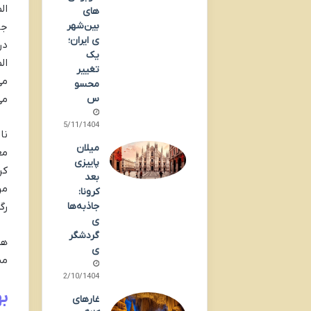
ال
های
بین‌شهر
جغ
ی ایران؛
در
یک
تغییر
می
محسو
س
می
25/11/1404
نا
میلان
مع
پاییزی
کر
بعد
مر
کرونا:
جاذبه‌ها
رگ
ی
گردشگر
هم
ی
مش
02/10/1404
به
غارهای