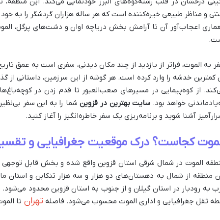
ینی درخشان در قلب رشته‌کوه‌های البرز خودنمایی می‌کند. این منطقه، تر
تی و مناظر طبیعی خیره‌کننده است که هر ساله هزاران گردشگر را به خود
ماری اعجاب‌آور آن تا آرامش بخش دریاچه اوان و دشت‌های پرگل، المو
ت.
ر به الموت، فراتر از بازدید از چند مکان دیدنی، سفری است به عمق تاری
 کمترین خدشه را وارد کرده است. هر گوشه از این سرزمین، داستانی از گذشت
‌کند. از کوه‌پیمایی در مسیرهای صعب‌العبور تا قدم زدن در کوچه‌باغ‌ه
‌یادماندنی خواهد بود.
سایت بهترین در قزوین
شما را به این سفر بی‌نظیر
رارآمیز آشنا شوید و برنامه‌ریزی یک سفر خاطره‌انگیز را آغاز کنید.
لموت کجاست؟ درک موقعیت جغرافیایی و تقسی
طقه الموت در شمال شرقی استان قزوین واقع شده و بخش قابل توجهی از رشت
ن منطقه از شمال به دهستان‌های دو هزار و سه هزار تنکابن و استان مازند
ب به رودبار در استان گیلان و از جنوب به استان قزوین محدود می‌شود. 
تهران
طه ثقل جغرافیایی و اداری الموت محسوب می‌شود. فاصله
تا الموت نیز ک