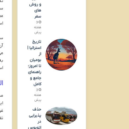
نگ
و روش
سن
های
مع
سفر
3
اس
هفته
پیش
سف
تاریخ
آن
استرالیا |
می
از
بومیان
به
تا امروز؛
اس
راهنمای
جامع و
ا
کامل
3
من
هفته
پیش
ای
حذف
غر
پذیرایی
نق
در
اتوبوس‌