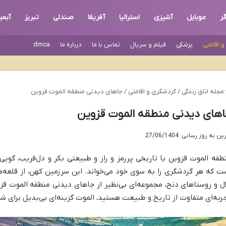
ر
موبایل
آشپزی
استرالیا
آفریقا
صندلی
تبریز
آبمی
 اقامتی
پزشکی
فیلم و سریال
تماس با ما
درباره ما
dmca
مجله اتاق زندگی
/
گردشگری و اقامتی
/
جاهای دیدنی منطقه الموت قزوین
های دیدنی منطقه الموت قزوین
ن به روز رسانی: 27/06/1404
طقه الموت قزوین با تاریخی پررمز و راز و طبیعتی بکر و دل‌فریب، گویی 
ت که هر گردشگری را به سوی خود می‌خواند. این سرزمین کهن، از قلعه‌ها
ال و روستاهای دنج، مجموعه‌ای بی‌نظیر از جاهای دیدنی منطقه الموت قزو
ربه‌ای متفاوت از تاریخ و طبیعت هستید، الموت گزینه‌ای بی‌بدیل برای 