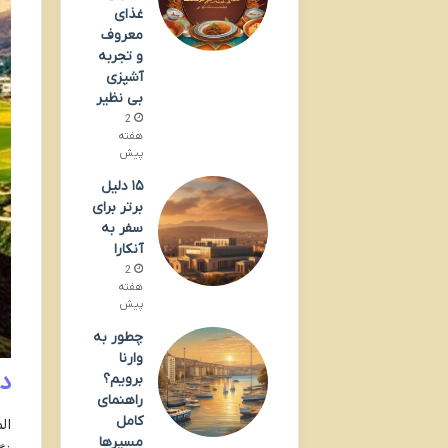
غذای
معروف
و تجربه
آشپزی
بی نظیر
2
هفته
پیش
۱۵ دلیل
برتر برای
سفر به
آنکارا
2
هفته
پیش
چطور به
وارنا
در
برویم؟
راهنمای
کامل
ال
مسیرها