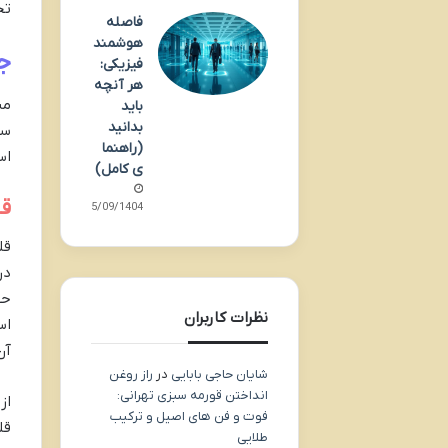
تج
فاصله
هوشمند
جا
فیزیکی:
هر آنچه
من
باید
بدانید
سا
(راهنما
اس
ی کامل)
قل
15/09/1404
قل
حس
نظرات کاربران
اس
آن
شایان حاجی بابایی
در
راز روغن
انداختن قورمه سبزی تهرانی:
از
فوت و فن های اصیل و ترکیب
قل
طلایی