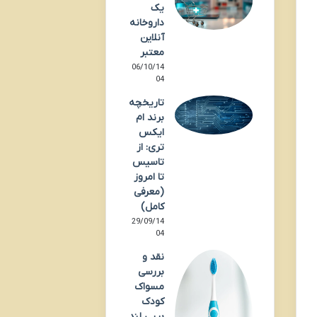
یک
داروخانه
آنلاین
معتبر
06/10/14
04
تاریخچه
برند ام
ایکس
تری: از
تاسیس
تا امروز
(معرفی
کامل)
29/09/14
04
نقد و
بررسی
مسواک
کودک
بیبی لند