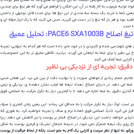
اولیه مرغوب به کار رفته در آن، این امکان را فراهم می آورد که هر تیغ برای چندین
ین یعنی شما با خرید یک بسته سه عددی از این تیغ ها، برای مدت قابل توجهی از داشتن
اهید بود و هر بار که تیغ را در دست می گیرید، حس می کنید که با یک ابزار حرفه ای و
ه است.
PACE: تحلیل عمیق
عه ای از ویژگی های مهندسی شده و کاربردی را در خود جای داده است که هر کدام به تنهایی، تجربه
ح بی نظیر را برای شما به ارمغان می آورند. بیایید نگاهی عمیق تر به این خصوصیات
 کارایی شما کمک می کنند.
ملایم، حجم زیادی از موهای صورت را با نهایت دقت از بین می برد. این همان حسی
ه سیستم 6 تیغه ی PACE6 SXA1003B به شما می دهد. در دنیای اصلاح، تعداد تیغه ها اغلب نشان دهنده ی نزدیکی و نرمی
گذاری دقیق، به شما اجازه می دهد تا با کمترین نیاز به تکرار حرکت، به اصلاحی فوق
تیغه واقعاً شگفت انگیز است. اولاً، نیاز به تکرار حرکت را به حداقل می رساند؛ این یعنی زمان کمتری را صرف
ر می گیرد. ثانیاً، اصلاحی فوق العاده نرم و صاف را تجربه خواهید کرد، به طوری که
پذیر خواهد داشت. این نزدیکی در اصلاح، فشار بر پوست را نیز کاهش می دهد، زیرا
اصلاح روی یک تیغه متمرکز نمی شود، در نتیجه احتمال تحریک و قرمزی پوست به شکل
اح با ۶ تیغه دورکو، نه تنها از نظر سرعت و کارایی یک گام به جلو است، بلکه از لحاظ مراقبت از پوست