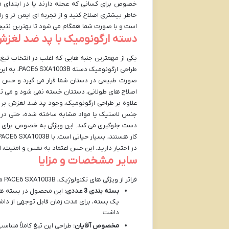
خاطر بیشتری اصلاح کنید و از تجربه ای ایمن تر و
است و با صورت شما همگام می شود تا بهترین نتیجه 
دسته ارگونومیک با پد ضد لغزش
یکی از مهمترین جنبه هایی که اغلب در انتخاب تیغ
طراحی ارگو
صورت طبیعی در دستان شما قرار می گیرد و حس پا
اصلاح های طولانی، دستتان خسته نمی شود و می توانی
علاوه بر طراحی ارگونومیک، وجود پد ضد لغزش بر روی
جنس لاستیک یا مواد مشابه ساخته شده، حتی در م
دست جلوگیری می کند. این ویژگی به خصوص برای کس
در اختیار دارید. این حس اعتماد به نفس و امنیت،
سایر مشخصات و مزایا
فراتر از ویژگی های تکنولوژیک، PACE6 SXA1003B مزایای دیگری نیز دارد که آن را به انتخابی هوشمندانه تبدیل می کند:
بسته بندی 3 عددی:
این محصول در بسته های
یک بسته، برای مدت زمان قابل توجهی از داش
داشت.
مخصوص آقایان:
طراحی این تیغ کاملاً متنا