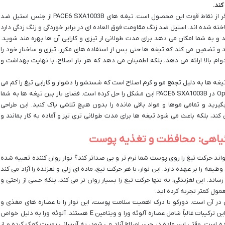
کند.
کیفیت مواد اولیه به کار رفته در تیغه ها، یکی دیگر از نقاط قوت این محصول است. تیغه های PACE6 SXA1003B از جنس استیل ضد
Stainless Stee) و آلیاژ روی (Zinc Alloy) ساخته شده اند. استیل ضد زنگ مقاومت فوق العاده ای در برابر خوردگی و زنگ زدگی دارد
و به شما امکان می دهد برای مدت طولانی از تیزی و کارایی آن ها بهره مند شوید.
ید و تضمین می کند که تیغه ها حتی پس از استفاده های مکرر، تیزی و ساختار خود را
دوام بالا ارائه می دهد، بلکه اطمینان می دهد که هر بار اصلاح، با نهایت بهداشت و
تیغه ها به دلیل تجمع مو و کرم اصلاح است که شستشو را دشوار و کارایی تیغ را کم می
کند. اما طراحی مکانیزم Open-back cartridge design در PACE6 SXA1003B این مشکل را حل کرده است. فضای باز بین تیغه ها به شما
بگیرید و تمامی موها و مواد باقی مانده را بدون هیچ تلاشی پاک کنید. این طراحی
د، بلکه باعث می شود تیغه ها برای مدت طولانی تری تیز و آماده به کار بمانند و
 گیاهی: محافظت و تغذیه پوست
تواند حرکت تیغ را روی پوست شما نرم تر و بی صداتر کند؟ نوار روان کننده تعبیه شده
 PACE6 SXA1003B دقیقاً همین وظیفه را بر عهده دارد. این نوار، با هر حرکت تیغ، ماده ای ژلی و لغزنده را آزاد می کند
ند. این لغزندگی، نه تنها حرکت تیغ را بسیار روان تر می کند، بلکه حسی از راحتی و
ول کمتر تجربه کرده اید.
هی در آن است. دورکو با درک اهمیت سلامت پوست، این نوار را با عصاره های مغذی و
تسکین دهنده فرموله کرده است. بر اساس تجربه، این ترکیبات غالباً شامل عصاره آلوئه ورا و ویتامین E هستند. آلوئه ورا به دلیل خواص
ه است. وقتی این ماده در حین اصلاح آزاد می شود، به آبرسانی پوست کمک کرده و از