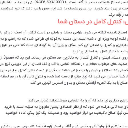
خصوص برای کسانی که عجله دارند یا در ابتدای مسیر اصلاح هستند، بسیار کارآمد است. با PACE6 SXA1003B، می توانید با اطمینان
 راحت تر بهره مند شوید. این سری متحرک به شما این حس را می دهد که تیغ هوشمند
را رقم بزند.
: کنترل کامل در دستان شما
 اصلاح نادیده گرفته می شود، طراحی دسته و راحتی در دست گرفتن آن است. دورکو با
نومیک دسته PACE6 SXA1003B، به این نکته توجه ویژه ای داشته است. این دسته به گونه ای طراحی شده که به راحتی و به
یداری و کنترل را منتقل می کند. شکل و وزن آن به گونه ای است که حتی در طول
د با تمرکز کامل، به اصلاح بپردازید.
 دسته، ایمنی و کنترل شما را به بالاترین حد ممکن می رساند. این پد که معمولاً از
حیط های مرطوب حمام یا در هنگام تماس با آب و کف اصلاح، از لیز خوردن تیغ در
انی که اصلاح زیر دوش را ترجیح می دهند یا نگران از دست دادن کنترل تیغ در حین
کار هستند، بسیار حیاتی است. با PACE6 SXA1003B، شما احساس می کنید که تیغ جزئی از دست شما شده و کنترل کامل آن را در هر لحظه
 اصلاح را به یک تجربه آرامش بخش و بدون استرس تبدیل می کند.
 سه تایی عرضه می شود که از نظر اقتصادی بسیار مقرون به صرفه است. با خرید
تن تیغ اصلاح باکیفیت بی نیاز خواهید بود و همیشه یک تیغ یدکی آماده خواهید
سب با نیازهای فیزیولوژیکی و جنس موی آقایان است. زاویه تیغه ها، عرض سری و تمامی