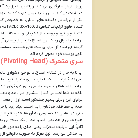
بروز التهاب جل
محافظت می کند. تصور کنید تیغی دارید که نه تنها 
یکی از بزرگترین دغدغه های آقایان، به خصوص کس
کننده 
کننده بین تیغ و پوست، از کشیدگی و اصطکاک ناخ
گزینه ای ایده آل برای پوست های مستعد حساسیت ت
ناجی پوست خود معرفی کرده اند.
سری متحرک (Pivoting Head): انطباق پذیری برای هر منحنی صورت
آیا تا به حال در هنگام اصلاح، با نواحی دشواری ما
تواند با انحناها و خطوط طبیعی صورت و گردن شما م
بلکه به شما احساس کنترل بیشتری می دهد و باعث
مزایای این ویژگی بسیار چشمگیر است. اول از همه، د
چانه یا خط فک، خودتان را به زحمت بیندازید یا 
حتی در نقاطی که دسترسی به آن ها همیشه چالش بر
هیچ مویی از قلم نمی افتد و شما از یک اصلاح بی 
ثانیاً، این قابلیت متحرک، ایمنی اصلاح را به طور 
به حداقل می رسد. تیغ هرگز به صورت ناگهانی از ر