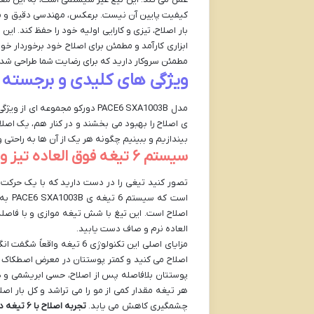
کیفیت پایین آن نیست. برعکس، مهندسی دقیق و مواد 
بار اصلاح، تیزی و کارایی اولیه خود را حفظ کند. ا
ابزاری کارآمد و مطمئن برای اصلاح خود برخوردار خو
مطمئن سروکار دارید که برای رضایت شما طراحی شد
ویژگی های کلیدی و برجسته تیغ اصلاح 6 SXA1003B
مدل PACE6 SXA1003B دورکو مجمو
ی اصلاح را بهبود می بخشند و در کنار هم، یک اصلا
بیندازیم و ببینیم چگونه هر یک از آن ها به راحتی و
سیستم ۶ تیغه فوق العاده تیز و دقیق: تجربه ای از نزدیکی بی نظیر
تصور کنید تیغی را در دست دارید که با یک حرکت 
است ک
اصلاح است. این تیغ با شش تیغه موازی و با فاصله 
العاده نرم و صاف دست یابید.
مزایای اصلی این تکنولوژی 6 
اصلاح می کنید و کمتر پوستتان در معرض اصطکاک قرا
پوستتان بلافاصله پس از اصلاح، حسی ابریشمی و دل
هر تیغه مقدار کمی از مو را می تراشد و کل بار 
چشمگیری کاهش می یابد.
تجربه اصل