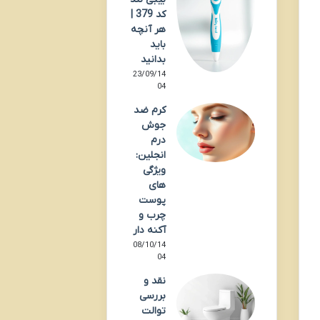
کد 379 |
هر آنچه
باید
بدانید
23/09/14
04
کرم ضد
جوش
درم
انجلین:
ویژگی
های
پوست
چرب و
آکنه دار
08/10/14
04
نقد و
بررسی
توالت