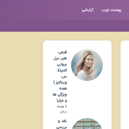
پوست چرب
آرایشی
قرص
هیر نیل
بیوتی
کمپلک
س
ویتالایز |
همه
ویژگی ها
و مزایا
2 هفته
پیش
نقد و
بررسی