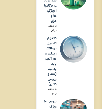
ضدآلودگ
ی برگامیا
| ویژگی
ها و
مزایا
3 هفته
پیش
کاندوم
تاخیری
پرولانگ
ریلکس:
هر آنچه
باید
بدانید
(نقد و
بررسی
کامل)
4 هفته
پیش
بررسی ۱۰
ویژگی