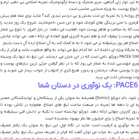
لاح مردانه PACE6 SXA1003B دورکو با ۶ تیغه تیز، نوار ژلی گیاهی، سری متحرک و دسته ارگونومیک، تجربه اصلاحی بی نظیر، نرم و
رای انواع پوست، به ویژه حساس، مناسب است.
ح روزانه را به تجربه ای لذت بخش و بی دردسر تبدیل کند؟ شاید برای شما هم پیش
 قرمزی یا حتی بریدگی های کوچک شود و این حس ناخوشایند، شروع یک روز جدید را
ست که به سلامت و ظاهر پوست خود اهمیت می دهند. در بازار امروز، با تنوع بی شمار
ی پوست را برطرف کند و هم تجربه کاربری فوق العاده ای ارائه دهد، می تواند چالش
ت اصلاح هر روز پیشرفته تر می شود تا به ما کمک کند به آن اصلاح ایده آل دست یابیم.
 جایگاه ویژه ای داشته اند. اما کدام تیغ می تواند به واقع متفاوت باشد و فراتر از یک
ابزار ساده عمل کند؟ تیغ اصلاح مردانه مدل PACE6 SXA1003B دورکو، نامی است که در این میان می درخشد. این تیغ نه تنها یک وسیله
وری مهندسی شده به شمار می رود که با در نظر گرفتن جزئی ترین نیازهای پوست و
ح با پوستی صاف، درخشان و بدون هیچ اثری از التهاب از خواب بیدار می شوید و با
راوت پوستتان لذت می برید.
وقتی صحبت از اصلاح و بهداشت شخصی آقایان می شود، نام دورکو (Dorco) همیشه به عنوان یکی از پیشگامان و تولیدکنندگان معتبر
ره ای با دهه ها تجربه در صنعت ساخت تیغ های اصلاح، همواره در تلاش بوده تا
 روز کاربران جهانی ارائه دهد. دورکو توانسته است با تکیه بر دانش فنی پیشرفته و
که تجربه اصلاح را برای میلیون ها نفر بهبود بخشیده است.
مادی از این تعهد به نوآوری و کیفیت است. شاید در نگاه اول، این تیغ به عنوان یک یکبار مصرف
منحصر به فردش، به جرات می توان گفت که فراتر از تعریف سنتی یک تیغ یکبار مصرف
ی که سری آن قابل تعویض نیست؛ اما این ویژگی به هیچ وجه به معنای عمر کوتاه یا