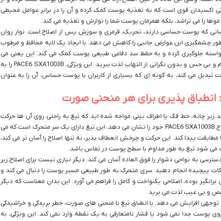
وگیری می کند. ویتامین E نیز یک آنتی اکسیدان قوی است که به تغذیه پوست کمک کرده و آن را در برابر عوامل محیطی
موها را می تراشد، بلکه همزمان پوست شما را نوازش و تغذیه می کند.
انی که پوست حساسی دارند، تحریک، قرمزی و سوزش پس از اصلاح است. نوار روان
حاوی ترکیبات گیاهی PACE6 SXA1003B به طور چشمگیری این عوارض جانبی را کاهش می دهد. با ایجاد یک لایه محافظ و مرطوب
واسته جلوگیری کرده و به حفظ سد دفاعی طبیعی پوست کمک می کند. این یعنی می
توانید با خیال راحت تری اصلاح کنید و از پوستی آرام و بی حس و بدون نگرانی از التهاب لذت ببرید. این ویژگی، PACE6 SXA1003B را به
بدیل می کند، به گونه ای که بسیاری از کاربران با پوست حساس، آن را به عنوان
نند زیر چانه، خط فک یا اطراف بینی مواجه شده اید که تیغ به راحتی روی آن ها حرکت
نمی کند؟ اینجاست که قابلیت سری متحرک تیغ اصلاح PACE6 SXA1003B خود را نشان می دهد. این تیغ دارای یک سر متحرک است که می
طابقت پیدا کند. این حرکت و چرخش انعطاف پذیر، نه تنها اصلاح را آسان تر می کند،
 می شود تیغ به طور مداوم با سطح پوست در تماس باشد.
سترسی به نواحی دشوار را فوق العاده آسان می کند. دیگر نیازی نیست برای اصلاح زیر
حرکات پیچیده انجام دهید. سری متحرک به طور طبیعی مسیر پوست را دنبال می کند و
انگیز بوده، اصلاحی یکنواخت و کامل را فراهم می آورد. این بدان معناست که دیگر
نقص و بی عیب لذت می برید.
قابل توجهی افزایش می دهد. با انطباق تیغ با منحنی های صورت، خطر بریدگی و خراشیدگی
وی پوست جدا نمی شود یا فشار نامتعارفی به یک نقطه وارد نمی کند. این ویژگی، به