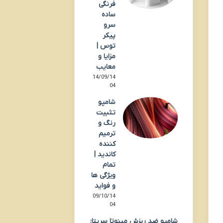
فرنگی
ساده
سرو
پیکر
توس |
مزایا و
معایب
14/09/14
04
شامپو
تثبیت
رنگ و
ترمیم
کننده
کاندید |
تمام
ویژگی ها
و فواید
09/10/14
04
شامپو ضد ریزش مینوتا سریتا: