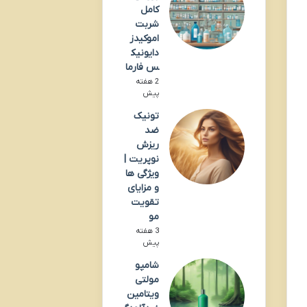
کامل
شربت
اموکیدز
دایونیک
س فارما
2 هفته
پیش
تونیک
ضد
ریزش
نوپریت |
ویژگی ها
و مزایای
تقویت
مو
3 هفته
پیش
شامپو
مولتی
ویتامین