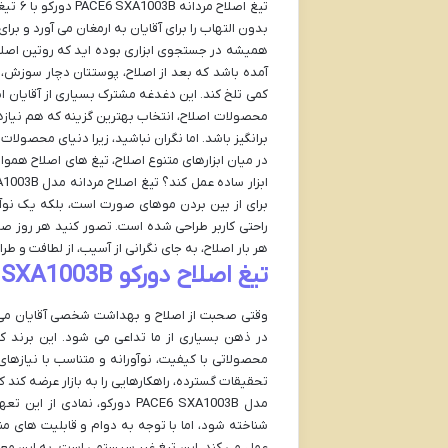
تیغ اص
بدون التهاب را برای آقایان به ارمغان می آورد و ب
همیشه در جستجوی ابزاری بوده اید که روتین اصلا
آمده باشد که بعد از اصلاح، پوستتان دچار سوزش،
کمی تلخ کند. این دغدغه مشترک بسیاری از آقایان ا
محصولات اصلاح، انتخاب بهترین گزینه که هم نیازها
برانگیز باشد. اما نگران نباشید، زیرا دنیای محصولا
در میان ابزارهای متنوع اصلاح، تیغ های اصلاح همواره
برای از بین بردن موهای صورت است، بلکه یک نوآ
راحتی کاربر طراحی شده است. تصور کنید هر روز صب
هر بار اصلاح، به جای نگرانی از آسیب، از لطافت و ط
تیغ اصلاح دورکو PACE6 SXA1003B: یک نوآوری در دستان شما
در ذهن بسیاری از ما تداعی می شود. این برند ک
محصولاتی با کیفیت، نوآورانه و متناسب با نیازهای
تحقیقات گسترده، راهکارهایی را به بازار عرضه کند 
مدل PACE6 SXA1003B دورکو، ن
شناخته شود، اما با توجه به دوام و قابلیت های 
عمل می کند. این تیغ غیر سیستمی است، به این معن