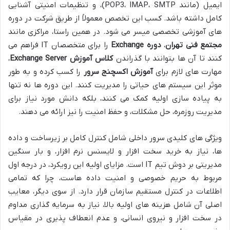
ایمیل (مانند POP3، IMAP، SMTP)، و تنظیمات امنیتی آشنایی
کامل داشته باشد. کسب این تخصص معمولاً از طریق شرکت در دوره
های آموزشی تخصصی میسر می شود. در همین راستا، مراکزی مانند
مجتمع فنی تهران
،
دوره Exchange
را برای متخصصان IT فراهم می
کنند تا آن ها بتوانند با گذراندن
کلاس آموزش Exchange Server
،
مهارت های لازم برای
آموزش اکسچنج سرور
را کسب کرده و به طور
موثر این سیستم های حیاتی را مدیریت کنند. این دوره ها نه تنها
به پیاده سازی اولیه کمک می کنند، بلکه دانش مورد نیاز برای
مدیریت روزمره، حل مشکلات، و حفظ امنیت را نیز ارائه می دهند.
ویژگی های کلیدی سرور داخلی شامل کنترل کامل بر زیرساخت و داده
ها، نیاز به خرید سخت افزار و لایسنس نرم افزار، و بار سنگین
مدیریتی بر دوش تیم IT است. مزایای اولیه این رویکرد، در درجه اول
مربوط به حریم خصوصی و امنیت داده هاست، چرا که تمامی
اطلاعات در کنترل مستقیم سازمان قرار دارد. از سوی دیگر، معایب
اصلی آن شامل هزینه های اولیه بالا، نیاز به سرمایه گذاری مداوم
در سخت افزار و نیروی انسانی، و عدم انعطاف پذیری در مقیاس