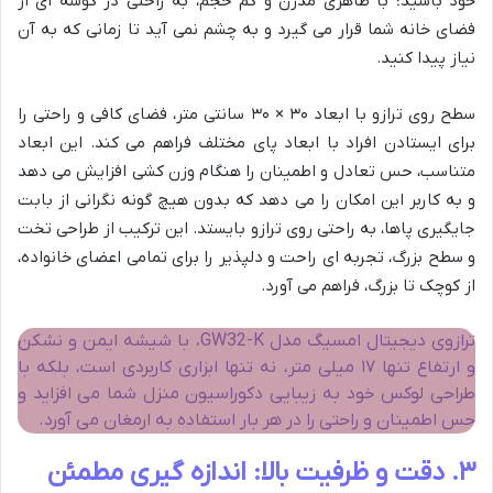
خود باشید؛ با ظاهری مدرن و کم حجم، به راحتی در گوشه ای از
فضای خانه شما قرار می گیرد و به چشم نمی آید تا زمانی که به آن
نیاز پیدا کنید.
سطح روی ترازو با ابعاد ۳۰ × ۳۰ سانتی متر، فضای کافی و راحتی را
برای ایستادن افراد با ابعاد پای مختلف فراهم می کند. این ابعاد
متناسب، حس تعادل و اطمینان را هنگام وزن کشی افزایش می دهد
و به کاربر این امکان را می دهد که بدون هیچ گونه نگرانی از بابت
جایگیری پاها، به راحتی روی ترازو بایستد. این ترکیب از طراحی تخت
و سطح بزرگ، تجربه ای راحت و دلپذیر را برای تمامی اعضای خانواده،
از کوچک تا بزرگ، فراهم می آورد.
ترازوی دیجیتال امسیگ مدل GW32-K، با شیشه ایمن و نشکن
و ارتفاع تنها ۱۷ میلی متر، نه تنها ابزاری کاربردی است، بلکه با
طراحی لوکس خود به زیبایی دکوراسیون منزل شما می افزاید و
حس اطمینان و راحتی را در هر بار استفاده به ارمغان می آورد.
۳. دقت و ظرفیت بالا: اندازه گیری مطمئن