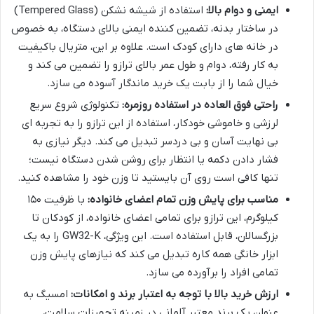
ایمنی و دوام بالا:
استفاده از شیشه نشکن (Tempered Glass)
در ساختار بدنه، تضمین کننده ایمنی بالای دستگاه، به خصوص
در خانه های دارای کودک است. علاوه بر این، متریال باکیفیت
به کار رفته، دوام و طول عمر بالای ترازو را تضمین می کند و
خیال شما را از بابت یک خرید ماندگار آسوده می سازد.
راحتی فوق العاده در استفاده روزمره:
تکنولوژی شروع سریع
لرزشی و خاموشی خودکار، استفاده از این ترازو را به تجربه ای
بی نهایت آسان و بی دردسر تبدیل می کند. دیگر نیازی به
فشار دادن دکمه یا انتظار برای روشن شدن دستگاه نیست؛
تنها کافی است روی آن بایستید تا وزن خود را مشاهده کنید.
مناسب برای پایش وزن تمام اعضای خانواده:
با ظرفیت ۱۵۰
کیلوگرم، این ترازو برای تمامی اعضای خانواده، از کودکان تا
بزرگسالان، قابل استفاده است. این ویژگی، GW32-K را به یک
ابزار خانگی همه کاره تبدیل می کند که نیازهای پایش وزن
تمامی افراد را برآورده می سازد.
ارزش خرید بالا با توجه به اعتبار برند و امکانات:
امسیگ به
عنوان یک برند معتبر آلمانی در زمینه تجهیزات سلامت،