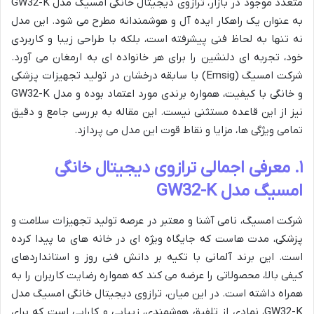
متعدد موجود در بازار، ترازوی دیجیتال خانگی امسیگ مدل GW32-K
به عنوان یک راهکار ایده آل و هوشمندانه مطرح می شود. این مدل
نه تنها به لحاظ فنی پیشرفته است، بلکه با طراحی زیبا و کاربردی
خود، تجربه ای دلنشین را برای هر خانواده ای به ارمغان می آورد.
شرکت امسیگ (Emsig) با سابقه درخشان در تولید تجهیزات پزشکی
و خانگی با کیفیت، همواره برندی مورد اعتماد بوده و مدل GW32-K
نیز از این قاعده مستثنی نیست. این مقاله به بررسی جامع و دقیق
تمامی ویژگی ها، مزایا و نقاط قوت این مدل می پردازد.
۱. معرفی اجمالی ترازوی دیجیتال خانگی
امسیگ مدل GW32-K
شرکت امسیگ، نامی آشنا و معتبر در عرصه تولید تجهیزات سلامت و
پزشکی، مدت هاست که جایگاه ویژه ای در خانه های ما پیدا کرده
است. این برند آلمانی با تکیه بر دانش فنی روز و استانداردهای
کیفی بالا، محصولاتی را عرضه می کند که همواره رضایت کاربران را به
همراه داشته است. در این میان، ترازوی دیجیتال خانگی امسیگ مدل
GW32-K، نمادی از تلفیق هوشمندی، زیبایی و کارایی است که برای