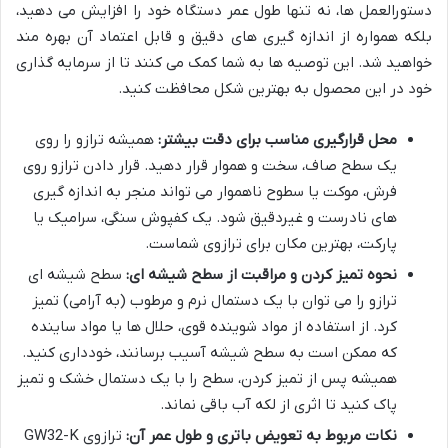
دستورالعمل ها، نه تنها طول عمر دستگاه خود را افزایش می دهید،
بلکه همواره از اندازه گیری های دقیق و قابل اعتماد آن بهره مند
خواهید شد. این توصیه ها به شما کمک می کنند تا از سرمایه گذاری
خود در این محصول به بهترین شکل محافظت کنید.
محل قرارگیری مناسب برای دقت بیشتر:
همیشه ترازو را روی
یک سطح صاف، سخت و هموار قرار دهید. قرار دادن ترازو روی
فرش، موکت یا سطوح ناهموار می تواند منجر به اندازه گیری
های نادرست و غیردقیق شود. یک کفپوش سنگی، سرامیک یا
پارکت، بهترین مکان برای ترازوی شماست.
نحوه تمیز کردن و مراقبت از سطح شیشه ای:
سطح شیشه ای
ترازو را می توان با یک دستمال نرم و مرطوب (به آرامی) تمیز
کرد. از استفاده از مواد شوینده قوی، حلال ها یا مواد ساینده
که ممکن است به سطح شیشه آسیب برسانند، خودداری کنید.
همیشه پس از تمیز کردن، سطح را با یک دستمال خشک و تمیز
پاک کنید تا اثری از لکه آب باقی نماند.
نکات مربوط به تعویض باتری و طول عمر آن:
ترازوی GW32-K