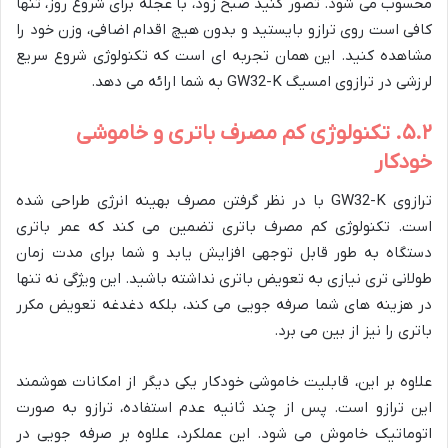
محسوب می شود. تصور کنید صبح زود، با عجله برای شروع روز، تنها
کافی است روی ترازو بایستید و بدون هیچ اقدام اضافی، وزن خود را
مشاهده کنید. این همان تجربه ای است که تکنولوژی شروع سریع
لرزشی در ترازوی امسیگ GW32-K به شما ارائه می دهد.
۵.۲. تکنولوژی کم مصرف باتری و خاموشی
خودکار
ترازوی GW32-K با در نظر گرفتن مصرف بهینه انرژی طراحی شده
است. تکنولوژی کم مصرف باتری تضمین می کند که عمر باتری
دستگاه به طور قابل توجهی افزایش یابد و شما برای مدت زمان
طولانی تری نیازی به تعویض باتری نداشته باشید. این ویژگی نه تنها
در هزینه های شما صرفه جویی می کند، بلکه دغدغه تعویض مکرر
باتری را نیز از بین می برد.
علاوه بر این، قابلیت خاموشی خودکار یکی دیگر از امکانات هوشمند
این ترازو است. پس از چند ثانیه عدم استفاده، ترازو به صورت
اتوماتیک خاموش می شود. این عملکرد، علاوه بر صرفه جویی در