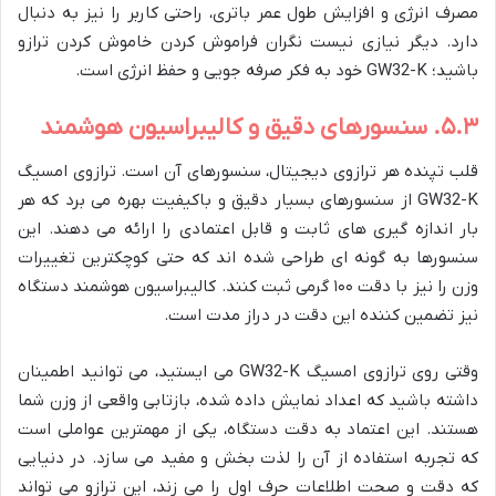
مصرف انرژی و افزایش طول عمر باتری، راحتی کاربر را نیز به دنبال
دارد. دیگر نیازی نیست نگران فراموش کردن خاموش کردن ترازو
باشید؛ GW32-K خود به فکر صرفه جویی و حفظ انرژی است.
۵.۳. سنسورهای دقیق و کالیبراسیون هوشمند
قلب تپنده هر ترازوی دیجیتال، سنسورهای آن است. ترازوی امسیگ
GW32-K از سنسورهای بسیار دقیق و باکیفیت بهره می برد که هر
بار اندازه گیری های ثابت و قابل اعتمادی را ارائه می دهند. این
سنسورها به گونه ای طراحی شده اند که حتی کوچکترین تغییرات
وزن را نیز با دقت ۱۰۰ گرمی ثبت کنند. کالیبراسیون هوشمند دستگاه
نیز تضمین کننده این دقت در دراز مدت است.
وقتی روی ترازوی امسیگ GW32-K می ایستید، می توانید اطمینان
داشته باشید که اعداد نمایش داده شده، بازتابی واقعی از وزن شما
هستند. این اعتماد به دقت دستگاه، یکی از مهمترین عواملی است
که تجربه استفاده از آن را لذت بخش و مفید می سازد. در دنیایی
که دقت و صحت اطلاعات حرف اول را می زند، این ترازو می تواند