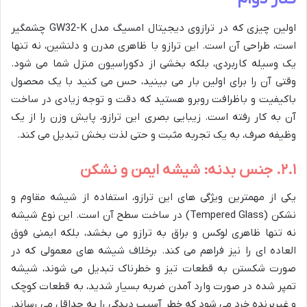
اولین چیزی که در ترازوی دیجیتال امسیگ مدل GW32-K چشمگیر
است، طراحی آن است. این ترازو با ظاهری مدرن و دلنشین، نه تنها
یک وسیله کاربردی، بلکه بخشی از دکوراسیون منزل شما می شود.
وقتی آن را برای اولین بار می بینید، حس می کنید با یک محصول
باکیفیت و باظرافت روبرو هستید که دقت و توجه زیادی در ساخت
آن به کار رفته است. زیبایی بصری این ترازو، پایش وزن را از یک
وظیفه صرف، به یک تجربه مثبت و حتی لذت بخش تبدیل می کند.
۲.۱. جنس بدنه: شیشه ایمن و نشکن
یکی از مهمترین ویژگی های این ترازو، استفاده از شیشه مقاوم و
نشکن (Tempered Glass) در ساخت سطح آن است. این نوع شیشه
نه تنها ظاهری لوکس و براق به ترازو می بخشد، بلکه ایمنی فوق
العاده ای را نیز فراهم می کند. برخلاف شیشه های معمولی که در
صورت شکستن به قطعات تیز و خطرناک تبدیل می شوند، شیشه
تمپر شده در صورت وارد آمدن ضربه بسیار شدید، به قطعات کوچک
و غیربرنده خرد می شود که خطر آسیب دیدگی را به حداقل می رساند.